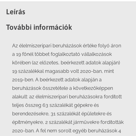
Facebook
X
LinkedIn
WhatsApp
Leírás
További információk
Az élelmiszeripari beruházások értéke folyó áron
a 19 főnél többet foglalkoztató vállalkozások
körében (az előzetes, beérkezett adatok alapján)
19 százalékkal magasabb volt 2020-ban, mint
2019-ben. A beérkezett adatok alapján a
beruházások összetétele a következőképpen
alakult: az élelmiszeripari beruházásokra fordított
teljes összeg 63 százalékát gépekre és
berendezésekre, 31 százalékát épületekre és
építményekre, 2 százalékát járművekre fordították
2020-ban. A fel nem sorolt egyéb beruházások 4