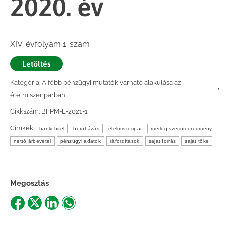
2020. év
XIV. évfolyam 1. szám
Letöltés
Kategória:
A főbb pénzügyi mutatók várható alakulása az
élelmiszeriparban
Cikkszám:
BFPM-E-2021-1
Címkék:
banki hitel
beruházás
élelmiszeripar
mérleg szerinti eredmény
nettó árbevétel
pénzügyi adatok
ráfordítások
saját forrás
saját tőke
Megosztás
Share
Share
Share
Share
on
on
on
on