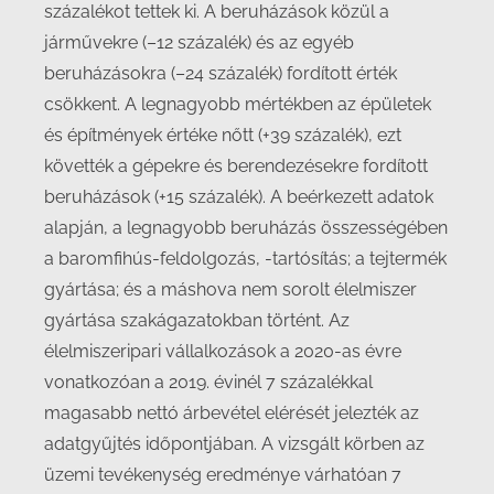
százalékot tettek ki. A beruházások közül a
járművekre (–12 százalék) és az egyéb
beruházásokra (–24 százalék) fordított érték
csökkent. A legnagyobb mértékben az épületek
és építmények értéke nőtt (+39 százalék), ezt
követték a gépekre és berendezésekre fordított
beruházások (+15 százalék). A beérkezett adatok
alapján, a legnagyobb beruházás összességében
a baromfihús-feldolgozás, -tartósítás; a tejtermék
gyártása; és a máshova nem sorolt élelmiszer
gyártása szakágazatokban történt. Az
élelmiszeripari vállalkozások a 2020-as évre
vonatkozóan a 2019. évinél 7 százalékkal
magasabb nettó árbevétel elérését jelezték az
adatgyűjtés időpontjában. A vizsgált körben az
üzemi tevékenység eredménye várhatóan 7