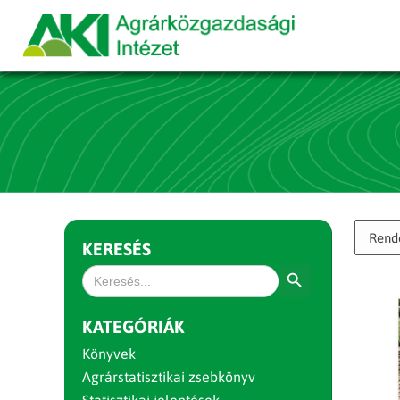
KERESÉS
Search Button
Search
for:
KATEGÓRIÁK
Könyvek
Agrárstatisztikai zsebkönyv