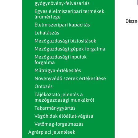
gyógynövény-felvásárlás
Egyes élelmiszeripari termékek
árumérlege
Díszn
Élelmiszeripari kapacitás
Lehalászás
Mezőgazdasági biztosítások
Mezőgazdasági gépek forgalma
Mezőgazdasági inputok
forgalma
Műtrágya-értékesítés
Növényvédő szerek értékesítése
Öntözés
Tájékoztató jelentés a
mezőgazdasági munkákról
Takarmánygyártás
Vágóhidak élőállat-vágása
Vetőmag-forgalmazás
Agrárpiaci jelentések