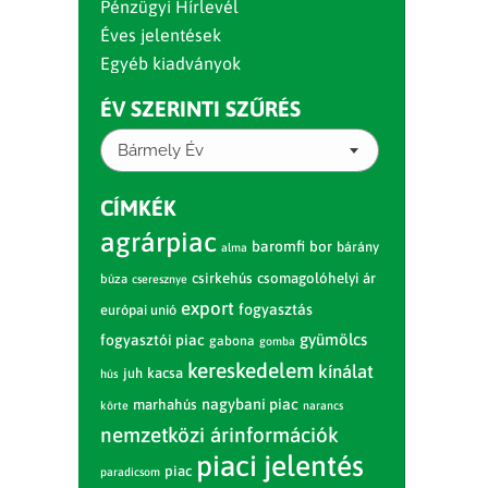
Pénzügyi Hírlevél
Éves jelentések
Egyéb kiadványok
ÉV SZERINTI SZŰRÉS
Bármely Év
CÍMKÉK
agrárpiac
baromfi
bor
bárány
alma
csirkehús
csomagolóhelyi ár
búza
cseresznye
export
fogyasztás
európai unió
gyümölcs
fogyasztói piac
gabona
gomba
kereskedelem
kínálat
juh
kacsa
hús
nagybani piac
marhahús
körte
narancs
nemzetközi árinformációk
piaci jelentés
piac
paradicsom