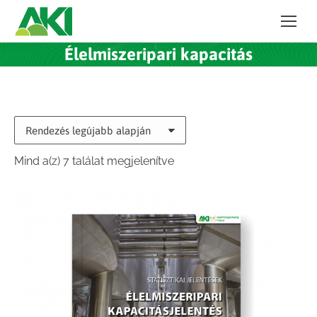
Élelmiszeripari kapacitás
Sorted
Mind a(z) 7 találat megjelenítve
by
latest