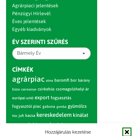
Agrárpiaci jelentések
Pénzügyi Hírlevél
Éves jelentések
Egyéb kiadványok
ÉV SZERINTI SZŰRÉS
Bármely Év
CÍMKÉK
agrárpiac
baromfi
bor
bárány
alma
csirkehús
csomagolóhelyi ár
búza
cseresznye
export
fogyasztás
európai unió
gyümölcs
fogyasztói piac
gabona
gomba
kereskedelem
kínálat
juh
kacsa
hús
nagybani piac
marhahús
körte
narancs
nemzetközi árinformációk
Hozzájárulás kezelése