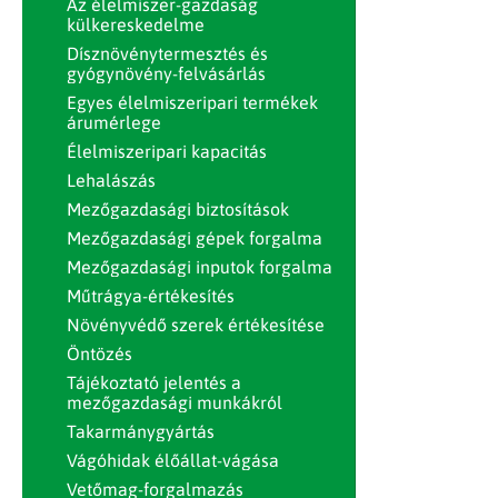
Az élelmiszer-gazdaság
külkereskedelme
Dísznövénytermesztés és
gyógynövény-felvásárlás
Egyes élelmiszeripari termékek
árumérlege
Élelmiszeripari kapacitás
Lehalászás
Mezőgazdasági biztosítások
Mezőgazdasági gépek forgalma
Mezőgazdasági inputok forgalma
Műtrágya-értékesítés
Növényvédő szerek értékesítése
Öntözés
Tájékoztató jelentés a
mezőgazdasági munkákról
Takarmánygyártás
Vágóhidak élőállat-vágása
Vetőmag-forgalmazás