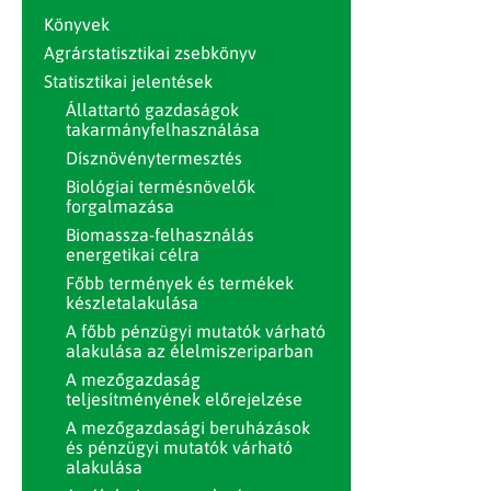
Könyvek
Agrárstatisztikai zsebkönyv
Statisztikai jelentések
Állattartó gazdaságok
takarmányfelhasználása
Dísznövénytermesztés
Biológiai termésnövelők
forgalmazása
Biomassza-felhasználás
energetikai célra
Főbb termények és termékek
készletalakulása
A főbb pénzügyi mutatók várható
alakulása az élelmiszeriparban
A mezőgazdaság
teljesítményének előrejelzése
A mezőgazdasági beruházások
és pénzügyi mutatók várható
alakulása