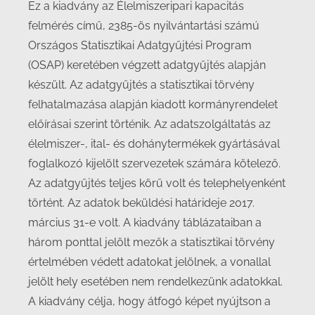
Ez a kiadvány az Élelmiszeripari kapacitás
felmérés című, 2385-ös nyilvántartási számú
Országos Statisztikai Adatgyűjtési Program
(OSAP) keretében végzett adatgyűjtés alapján
készült. Az adatgyűjtés a statisztikai törvény
felhatalmazása alapján kiadott kormányrendelet
előírásai szerint történik. Az adatszolgáltatás az
élelmiszer-, ital- és dohánytermékek gyártásával
foglalkozó kijelölt szervezetek számára kötelező.
Az adatgyűjtés teljes körű volt és telephelyenként
történt. Az adatok beküldési határideje 2017.
március 31-e volt. A kiadvány táblázataiban a
három ponttal jelölt mezők a statisztikai törvény
értelmében védett adatokat jelölnek, a vonallal
jelölt hely esetében nem rendelkezünk adatokkal.
A kiadvány célja, hogy átfogó képet nyújtson a