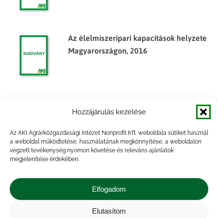
Az élelmiszeripari kapacitások helyzete
Magyarországon, 2016
Élelmiszeripari kapacitásjelentés, 2017.
Hozzájárulás kezelése
év előzetes
Az AKI Agrárközgazdasági Intézet Nonprofit Kft. weboldala sütiket használ
a weboldal működtetése, használatának megkönnyítése, a weboldalon
végzett tevékenység nyomon követése és releváns ajánlatok
megjelenítése érdekében.
Tulajdonosi és szervezeti változások a
hazai élelmiszeriparban
Elfogadom
Elutasítom