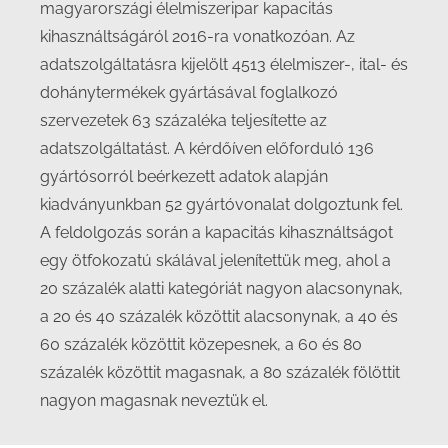
magyarországi élelmiszeripar kapacitás
kihasználtságáról 2016-ra vonatkozóan. Az
adatszolgáltatásra kijelölt 4513 élelmiszer-, ital- és
dohánytermékek gyártásával foglalkozó
szervezetek 63 százaléka teljesítette az
adatszolgáltatást. A kérdőíven előforduló 136
gyártósorról beérkezett adatok alapján
kiadványunkban 52 gyártóvonalat dolgoztunk fel.
A feldolgozás során a kapacitás kihasználtságot
egy ötfokozatú skálával jelenítettük meg, ahol a
20 százalék alatti kategóriát nagyon alacsonynak,
a 20 és 40 százalék közöttit alacsonynak, a 40 és
60 százalék közöttit közepesnek, a 60 és 80
százalék közöttit magasnak, a 80 százalék fölöttit
nagyon magasnak neveztük el.