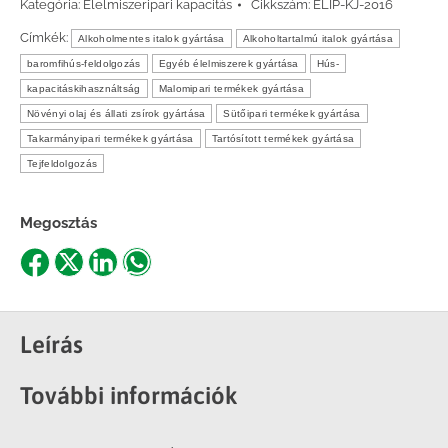
Kategória:
Élelmiszeripari kapacitás
Cikkszám:
ELIP-KJ-2016
Címkék:
Alkoholmentes italok gyártása
Alkoholtartalmú italok gyártása
baromfihús-feldolgozás
Egyéb élelmiszerek gyártása
Hús-
kapacitáskihasználtság
Malomipari termékek gyártása
Növényi olaj és állati zsírok gyártása
Sütőipari termékek gyártása
Takarmányipari termékek gyártása
Tartósított termékek gyártása
Tejfeldolgozás
Megosztás
Share
Share
Share
Share
on
on
on
on
Facebook
X
LinkedIn
WhatsApp
Leírás
További információk