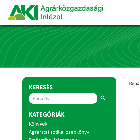
KERESÉS
Search Button
Search
for:
KATEGÓRIÁK
Könyvek
Agrárstatisztikai zsebkönyv