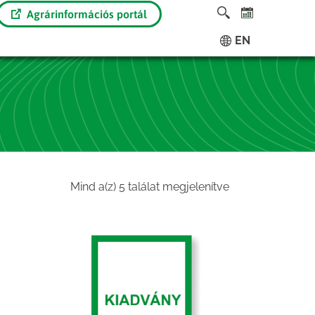
Agrárinformációs portál
EN
Sorted
Mind a(z) 5 találat megjelenítve
by
latest