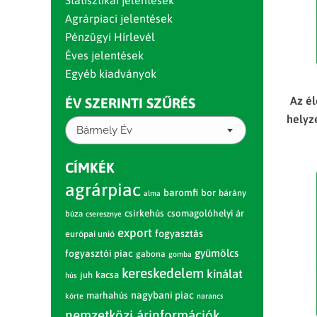
Statisztikai jelentések
Agrárpiaci jelentések
Pénzügyi Hírlevél
Éves jelentések
Egyéb kiadványok
Az él
ÉV SZERINTI SZŰRÉS
helyz
Bármely Év
CÍMKÉK
agrárpiac
baromfi
bor
bárány
alma
csirkehús
csomagolóhelyi ár
búza
cseresznye
export
fogyasztás
európai unió
gyümölcs
fogyasztói piac
gabona
gomba
kereskedelem
kínálat
juh
kacsa
hús
nagybani piac
marhahús
körte
narancs
nemzetközi árinformációk