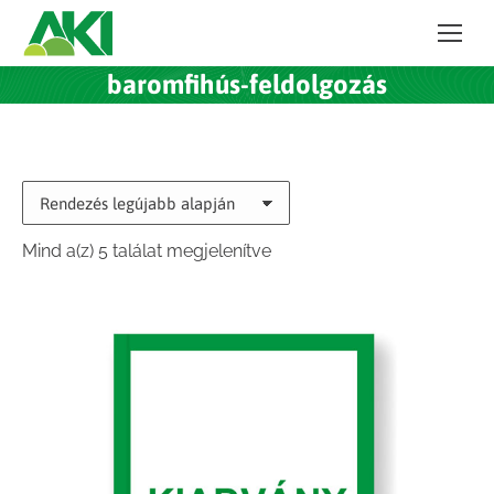
baromfihús-feldolgozás
Sorted
Mind a(z) 5 találat megjelenítve
by
latest