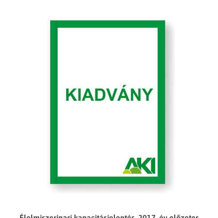
Élelmiszeripari kapacitásjelentés, 2017. év előzetes