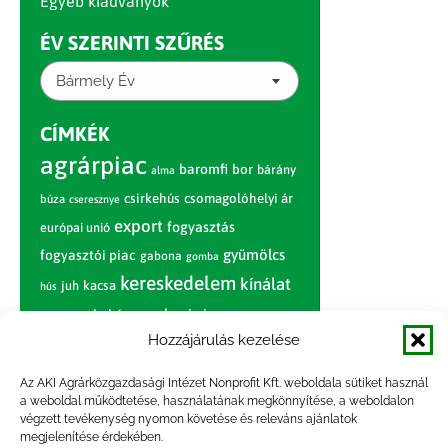
Egyéb kiadványok
ÉV SZERINTI SZŰRÉS
Bármely Év
CÍMKÉK
agrárpiac
baromfi
bor
bárány
alma
csirkehús
csomagolóhelyi ár
búza
cseresznye
export
fogyasztás
európai unió
gyümölcs
fogyasztói piac
gabona
gomba
kereskedelem
kínálat
juh
kacsa
hús
nagybani piac
marhahús
körte
narancs
nemzetközi árinformációk
Hozzájárulás kezelése
piaci jelentés
piac
paradicsom
Az AKI Agrárközgazdasági Intézet Nonprofit Kft. weboldala sütiket használ
a weboldal működtetése, használatának megkönnyítése, a weboldalon
pulyka
pulykahús
sertés
sertéshús
végzett tevékenység nyomon követése és releváns ajánlatok
termelői
termelés
megjelenítése érdekében.
szarvasmarha