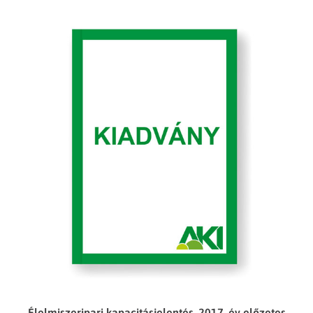
Élelmiszeripari kapacitásjelentés, 2017. év előzetes