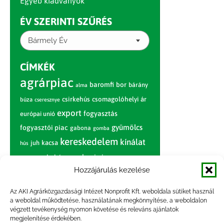
Egyéb kiadványok
ÉV SZERINTI SZŰRÉS
Bármely Év
CÍMKÉK
agrárpiac
baromfi
bor
bárány
alma
csirkehús
csomagolóhelyi ár
búza
cseresznye
export
fogyasztás
európai unió
gyümölcs
fogyasztói piac
gabona
gomba
kereskedelem
kínálat
juh
kacsa
hús
nagybani piac
marhahús
körte
narancs
nemzetközi árinformációk
Hozzájárulás kezelése
piaci jelentés
piac
paradicsom
Az AKI Agrárközgazdasági Intézet Nonprofit Kft. weboldala sütiket használ
a weboldal működtetése, használatának megkönnyítése, a weboldalon
pulyka
pulykahús
sertés
sertéshús
végzett tevékenység nyomon követése és releváns ajánlatok
termelői
termelés
megjelenítése érdekében.
szarvasmarha