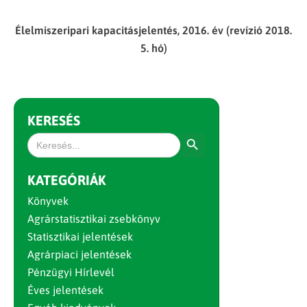
Élelmiszeripari kapacitásjelentés, 2016. év (revízió 2018.
5. hó)
KERESÉS
Search Button
Search
for:
KATEGÓRIÁK
Könyvek
Agrárstatisztikai zsebkönyv
Statisztikai jelentések
Agrárpiaci jelentések
Pénzügyi Hírlevél
Éves jelentések