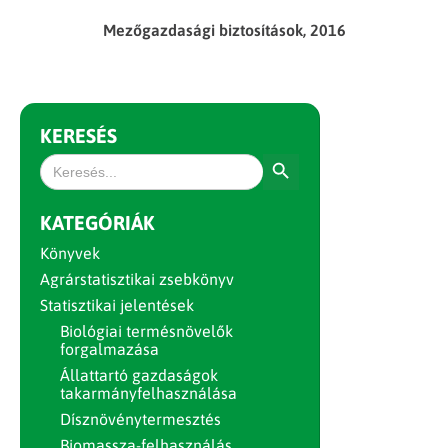
Mezőgazdasági biztosítások, 2016
KERESÉS
Search Button
Search
for:
KATEGÓRIÁK
Könyvek
Agrárstatisztikai zsebkönyv
Statisztikai jelentések
Biológiai termésnövelők
forgalmazása
Állattartó gazdaságok
takarmányfelhasználása
Dísznövénytermesztés
Biomassza-felhasználás