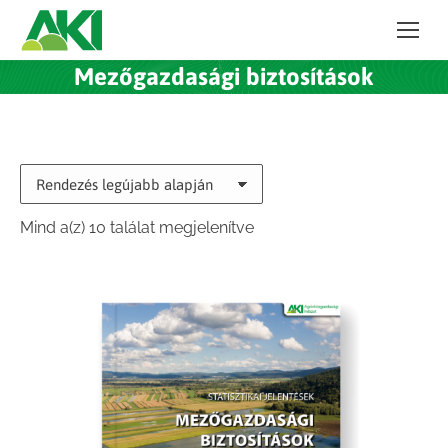
Mezőgazdasági biztosítások
Sorted
Mind a(z) 10 találat megjelenítve
by
latest