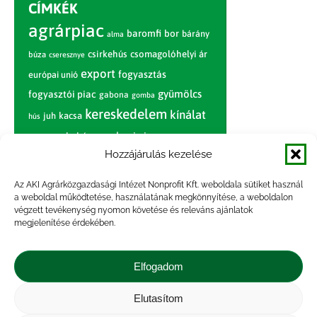
CÍMKÉK
agrárpiac
baromfi
bor
bárány
alma
csirkehús
csomagolóhelyi ár
búza
cseresznye
export
fogyasztás
európai unió
gyümölcs
fogyasztói piac
gabona
gomba
kereskedelem
kínálat
juh
kacsa
hús
nagybani piac
marhahús
körte
narancs
nemzetközi árinformációk
Hozzájárulás kezelése
piaci jelentés
piac
paradicsom
Az AKI Agrárközgazdasági Intézet Nonprofit Kft. weboldala sütiket használ
a weboldal működtetése, használatának megkönnyítése, a weboldalon
pulyka
pulykahús
sertés
sertéshús
végzett tevékenység nyomon követése és releváns ajánlatok
termelői
termelés
szarvasmarha
megjelenítése érdekében.
ár
világpiac
tojás
vágóbárány
zöldség
Elfogadom
vágómarha
vágósertés
árak
értékesítési ár
átlagár
Elutasítom