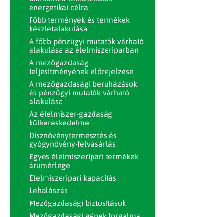
energetikai célra
Főbb termények és termékek
készletalakulása
A főbb pénzügyi mutatók várható
alakulása az élelmiszeriparban
A mezőgazdaság
teljesítményének előrejelzése
A mezőgazdasági beruházások
és pénzügyi mutatók várható
alakulása
Az élelmiszer-gazdaság
külkereskedelme
Dísznövénytermesztés és
gyógynövény-felvásárlás
Egyes élelmiszeripari termékek
árumérlege
Élelmiszeripari kapacitás
Lehalászás
Mezőgazdasági biztosítások
Mezőgazdasági gépek forgalma