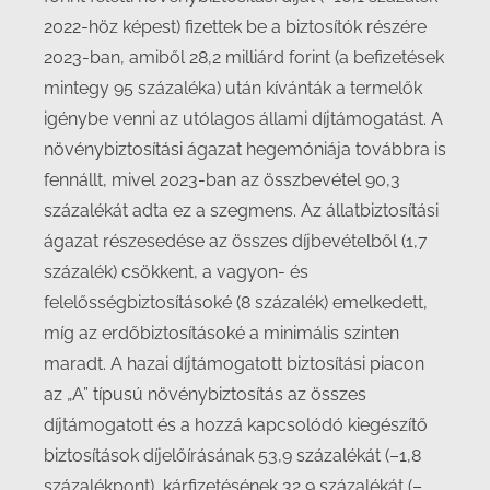
2022-höz képest) fizettek be a biztosítók részére
2023-ban, amiből 28,2 milliárd forint (a befizetések
mintegy 95 százaléka) után kívánták a termelők
igénybe venni az utólagos állami díjtámogatást. A
növénybiztosítási ágazat hegemóniája továbbra is
fennállt, mivel 2023-ban az összbevétel 90,3
százalékát adta ez a szegmens. Az állatbiztosítási
ágazat részesedése az összes díjbevételből (1,7
százalék) csökkent, a vagyon- és
felelősségbiztosításoké (8 százalék) emelkedett,
míg az erdőbiztosításoké a minimális szinten
maradt. A hazai díjtámogatott biztosítási piacon
az „A” típusú növénybiztosítás az összes
díjtámogatott és a hozzá kapcsolódó kiegészítő
biztosítások díjelőírásának 53,9 százalékát (–1,8
százalékpont), kárfizetésének 32,9 százalékát (–