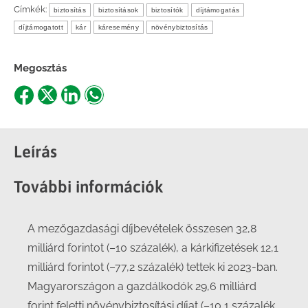
Címkék:
biztosítás
biztosítások
biztosítók
díjtámogatás
díjtámogatott
kár
káresemény
növénybiztosítás
Megosztás
Share
Share
Share
Share
on
on
on
on
Facebook
X
LinkedIn
WhatsApp
Leírás
További információk
A mezőgazdasági díjbevételek összesen 32,8
milliárd forintot (–10 százalék), a kárkifizetések 12,1
milliárd forintot (–77,2 százalék) tettek ki 2023-ban.
Magyarországon a gazdálkodók 29,6 milliárd
forint feletti növénybiztosítási díjat (–10,1 százalék