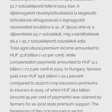
51,7 százalékpont) tette ki 2023-ban. A
díjtámogatott növénybiztosításból (a kiegészítő
biztosítások elhagyásával) a legnagyobb
részesedést továbbra is az „A” típusú érte el: a
díjbevételek 55,7 százalékát, míg a kárkifizetések
56,5 (–35,7 százalékpont) százalékát adta.
Total agricultural premium income amounted to
HUF 32.8 billion (–10 per cent), while
compensation payments amounted to HUF 12.1
billion (–77.2 per cent) in 2023. In Hungary, farmers
paid over HUF 29.6 billion (–10.1 percent
compared to 2022) in crop insurance premiums
to insurers in 2023, of which HUF 28.2 billion
(around 95 per cent of payments) was claimed by
farmers for ex-post state premium support. The
hegemony of the crop insurance sector