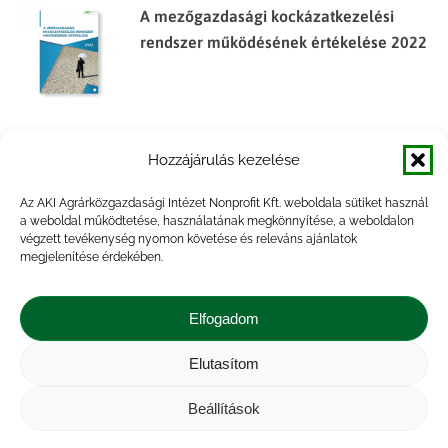
A mezőgazdasági kockázatkezelési
rendszer működésének értékelése 2022
Mezőgazdasági biztosítások 2020. év
Hozzájárulás kezelése
Az AKI Agrárközgazdasági Intézet Nonprofit Kft. weboldala sütiket használ
a weboldal működtetése, használatának megkönnyítése, a weboldalon
végzett tevékenység nyomon követése és releváns ajánlatok
megjelenítése érdekében.
Az agrár-kockázatkezelési rendszer
működésének értékelése, 2017
Elfogadom
Elutasítom
Beállítások
A hazai mezőgazdasági biztosítási
rendszer problémái és