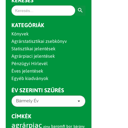
KERESÉS
Search Button
Search
for:
KATEGÓRIÁK
Könyvek
Agrárstatisztikai zsebkönyv
Statisztikai jelentések
Agrárpiaci jelentések
Pénzügyi Hírlevél
Éves jelentések
Egyéb kiadványok
ÉV SZERINTI SZŰRÉS
Bármely Év
CÍMKÉK
agrárpiac
baromfi
bor
bárány
alma