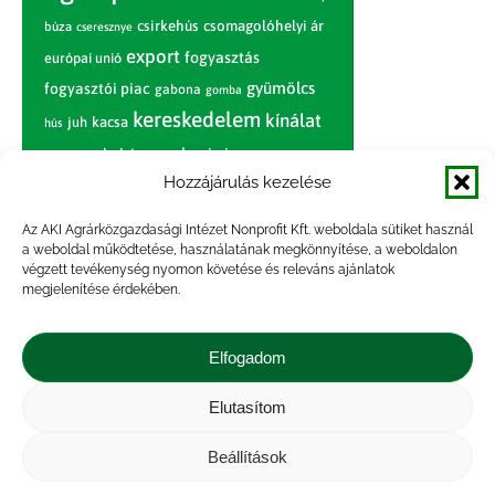
csirkehús
csomagolóhelyi ár
búza
cseresznye
export
fogyasztás
európai unió
gyümölcs
fogyasztói piac
gabona
gomba
kereskedelem
kínálat
juh
kacsa
hús
nagybani piac
marhahús
körte
narancs
nemzetközi árinformációk
Hozzájárulás kezelése
piaci jelentés
piac
paradicsom
Az AKI Agrárközgazdasági Intézet Nonprofit Kft. weboldala sütiket használ
a weboldal működtetése, használatának megkönnyítése, a weboldalon
pulyka
pulykahús
sertés
sertéshús
végzett tevékenység nyomon követése és releváns ajánlatok
termelői
termelés
szarvasmarha
megjelenítése érdekében.
ár
világpiac
tojás
vágóbárány
zöldség
Elfogadom
vágómarha
vágósertés
árak
értékesítési ár
átlagár
Elutasítom
Beállítások
Impresszum
|
Kapcsolat
|
Jogi nyilatkozat
|