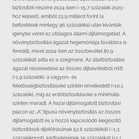
biztosítók részére 2024-ben (–15,7 százalék 2023-
hoz képest), amiből 23,9 milliárd forint (a
befizetések mintegy 96 százaléka) után kívánták
igénybe venni az utólagos állami díjtámogatást. A
növénybiztosítási ágazat hegemóniája továbbra is
fennállt, mivel 2024-ben az összbevétel 87,9
százalékát adta ez a szegmens. Az állatbiztosítási
ágazat részesedése az összes díjbevételből nőtt
(+1,9 százalék), a vagyon- és
felelősségbiztosításoké szintén emelkedett (+10,1
százalék), míg az erdőbiztosításoké a minimális
szinten maradt. A hazai díjtámogatott biztosítási
piacon az „A” típusú növénybiztosítás az összes
díjtámogatott és a hozzá kapcsolódó kiegészítő
biztosítások díjelőírásának 52,6 százalékát (–1,3
százalékpont), kárfizetésének 35 százalékát (+2,1