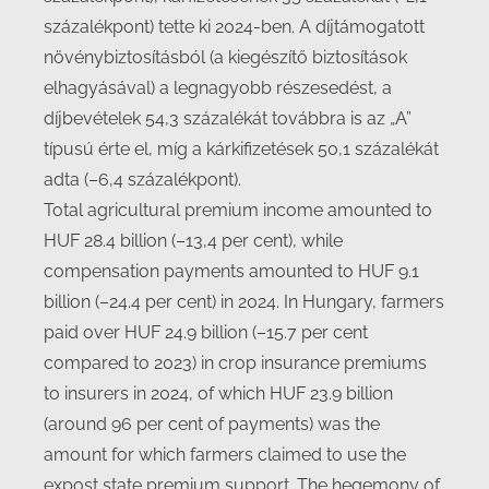
százalékpont) tette ki 2024-ben. A díjtámogatott
növénybiztosításból (a kiegészítő biztosítások
elhagyásával) a legnagyobb részesedést, a
díjbevételek 54,3 százalékát továbbra is az „A”
típusú érte el, míg a kárkifizetések 50,1 százalékát
adta (–6,4 százalékpont).
Total agricultural premium income amounted to
HUF 28.4 billion (–13,4 per cent), while
compensation payments amounted to HUF 9.1
billion (–24.4 per cent) in 2024. In Hungary, farmers
paid over HUF 24.9 billion (–15.7 per cent
compared to 2023) in crop insurance premiums
to insurers in 2024, of which HUF 23.9 billion
(around 96 per cent of payments) was the
amount for which farmers claimed to use the
expost state premium support. The hegemony of