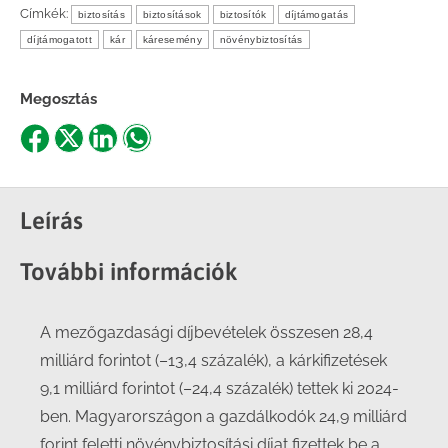
Címkék:
biztosítás
biztosítások
biztosítók
díjtámogatás
díjtámogatott
kár
káresemény
növénybiztosítás
Megosztás
Share
Share
Share
Share
on
on
on
on
Facebook
X
LinkedIn
WhatsApp
Leírás
További információk
A mezőgazdasági díjbevételek összesen 28,4
milliárd forintot (–13,4 százalék), a kárkifizetések
9,1 milliárd forintot (–24,4 százalék) tettek ki 2024-
ben. Magyarországon a gazdálkodók 24,9 milliárd
forint feletti növénybiztosítási díjat fizettek be a