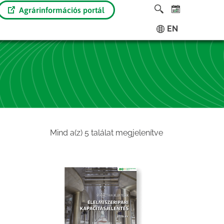
Agrárinformációs portál
EN
Sorted
Mind a(z) 5 találat megjelenítve
by
latest