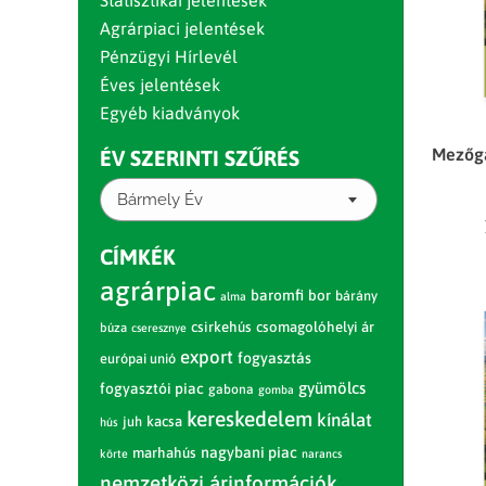
Statisztikai jelentések
Agrárpiaci jelentések
Pénzügyi Hírlevél
Éves jelentések
Egyéb kiadványok
Mezőga
ÉV SZERINTI SZŰRÉS
Bármely Év
CÍMKÉK
agrárpiac
baromfi
bor
bárány
alma
csirkehús
csomagolóhelyi ár
búza
cseresznye
export
fogyasztás
európai unió
gyümölcs
fogyasztói piac
gabona
gomba
kereskedelem
kínálat
juh
kacsa
hús
nagybani piac
marhahús
körte
narancs
nemzetközi árinformációk