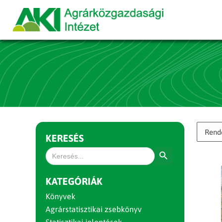
KERESÉS
Search Button
Search
for:
KATEGÓRIÁK
Könyvek
Agrárstatisztikai zsebkönyv