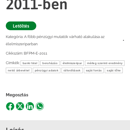
2011-ben
Letöltés
Kategória:
A főbb pénzügyi mutatók várható alakulása az
élelmiszeriparban
Cikkszám:
BFPM-E-2011
Címkék:
banki hitel
beruházás
élelmiszeripar
mérleg szerinti eredmény
nettó árbevétel
pénzügyi adatok
ráfordítások
saját forrás
saját tőke
Megosztás
Share
Share
Share
Share
on
on
on
on
Facebook
X
LinkedIn
WhatsApp