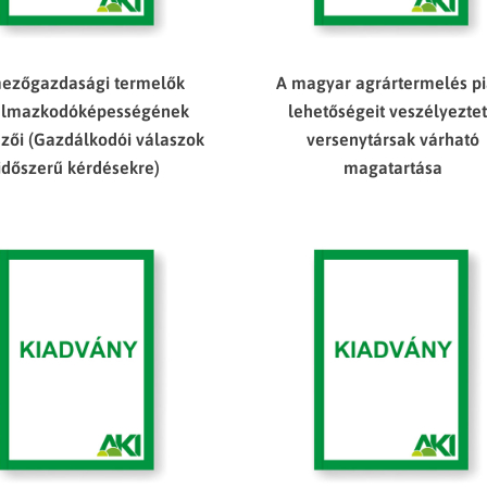
ezőgazdasági termelők
A magyar agrártermelés pi
almazkodóképességének
lehetőségeit veszélyezte
mzői (Gazdálkodói válaszok
versenytársak várható
időszerű kérdésekre)
magatartása