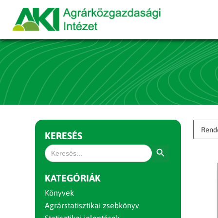
KERESÉS
Search Button
Search
for:
KATEGÓRIÁK
Könyvek
Agrárstatisztikai zsebkönyv