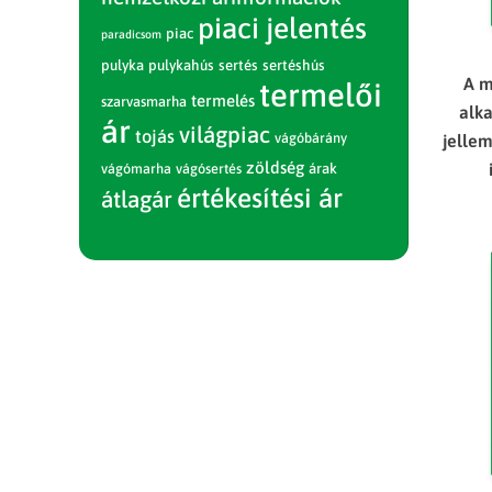
piaci jelentés
piac
paradicsom
pulyka
pulykahús
sertés
sertéshús
A m
termelői
termelés
szarvasmarha
alk
ár
világpiac
tojás
vágóbárány
jelle
zöldség
vágómarha
vágósertés
árak
értékesítési ár
átlagár