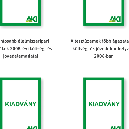
ontosabb élelmiszeripari
A tesztüzemek főbb ágazata
kek 2008. évi költség- és
költség- és jövedelemhely
jövedelemadatai
2006-ban