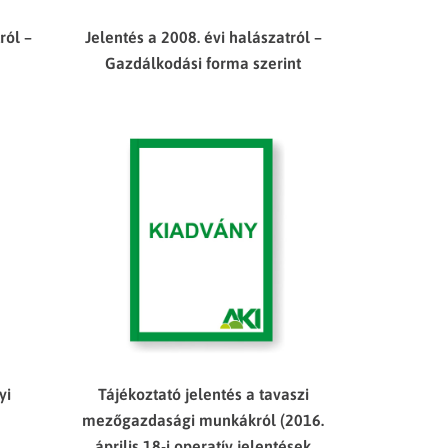
ról –
Jelentés a 2008. évi halászatról –
Gazdálkodási forma szerint
yi
Tájékoztató jelentés a tavaszi
mezőgazdasági munkákról (2016.
április 18-i operatív jelentések