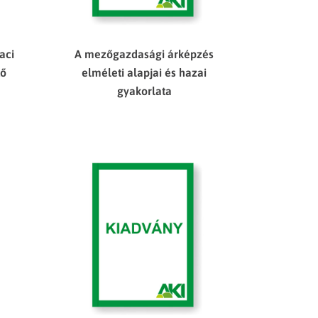
aci
A mezőgazdasági árképzés
tő
elméleti alapjai és hazai
gyakorlata