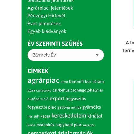
Statisztikai jelentések
Agrárpiaci jelentések
Pénzügyi Hírlevél
Éves jelentések
Egyéb kiadványok
A f
ÉV SZERINTI SZŰRÉS
termé
Bármely Év
CÍMKÉK
agrárpiac
baromfi
bor
bárány
alma
csirkehús
csomagolóhelyi ár
búza
cseresznye
export
fogyasztás
európai unió
gyümölcs
fogyasztói piac
gabona
gomba
kereskedelem
kínálat
juh
kacsa
hús
nagybani piac
marhahús
körte
narancs
nemzetközi árinformációk