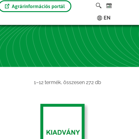
Agrárinformációs portál
EN
Sorted
1–12 termék, összesen 272 db
by
latest