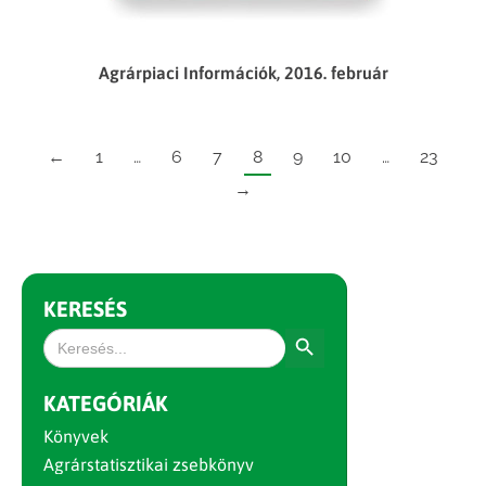
Agrárpiaci Információk, 2016. február
←
1
…
6
7
8
9
10
…
23
→
KERESÉS
Search Button
Search
for:
KATEGÓRIÁK
Könyvek
Agrárstatisztikai zsebkönyv