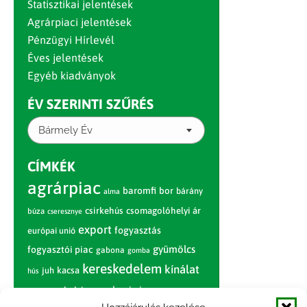
Statisztikai jelentések
Agrárpiaci jelentések
Pénzügyi Hírlevél
Éves jelentések
Egyéb kiadványok
ÉV SZERINTI SZŰRÉS
Bármely Év
CÍMKÉK
agrárpiac
baromfi
bor
bárány
alma
csirkehús
csomagolóhelyi ár
búza
cseresznye
export
fogyasztás
európai unió
gyümölcs
fogyasztói piac
gabona
gomba
kereskedelem
kínálat
juh
kacsa
hús
nagybani piac
marhahús
körte
narancs