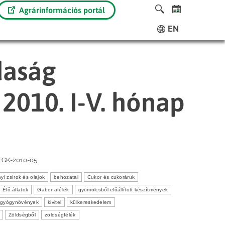
Agrárinformációs portál
EN
daság
2010. I-V. hónap
EGK-2010-05
nyi zsírok és olajok
behozatal
Cukor és cukoráruk
Élő állatok
Gabonafélék
gyümölcsből előállított készítmények
s gyógynövények
kivitel
külkereskedelem
Zöldségből
zöldségfélék