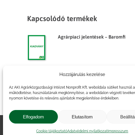
Kapcsolódó termékek
Agrárpiaci jelentések – Baromfi
Hozzájárulás kezelése
Agrárpiaci jelentések – Baromfi
Az AKI Agrárközgazdasági Intézet Nonprofit Kft. weboldala sütiket használ 
működtetése, használatának megkönnyítése, a weboldalon végzett tevéke
nyomon követése és releváns ajánlatok megjelenítése érdekében.
Elfogadom
Elutasítom
Beállít
Impresszum
|
Kapcsolat
|
Jogi ny
Cookie tájékoztató
Adatvédelmi nyilatkozat
Impresszum