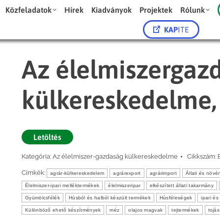
Közfeladatok
Hírek
Kiadványok
Projektek
Rólunk
KAP
ITE
Az élelmiszergaz
külkereskedelme, 
Letöltés
Kategória:
Az élelmiszer-gazdaság külkereskedelme
Cikkszám:
Címkék:
agrár-külkereskedelem
agrárexport
agrárimport
Állati és növé
Élelmiszer-ipari melléktermékek
élelmiszeripar
elkészített állati takarmány
Gyümölcsfélék
Húsból és halból készült termékek
Húsféleségek
ipari é
Különböző ehető készítmények
méz
olajos magvak
tejtermékek
tojás