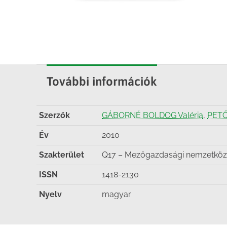
További információk
Szerzők
GÁBORNÉ BOLDOG Valéria
,
PETŐ
Év
2010
Szakterület
Q17 – Mezőgazdasági nemzetköz
ISSN
1418-2130
Nyelv
magyar