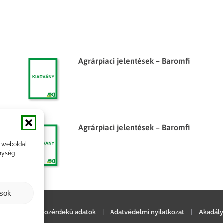
Agrárpiaci jelentések – Baromfi
Agrárpiaci jelentések – Baromfi
a weboldal
nység
ások
ilatkozat
|
Közérdekű adatok
|
Adatvédelmi nyilatkozat
|
Akadály