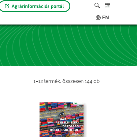
Agrárinformációs portál
EN
Sorted
1–12 termék, összesen 144 db
by
latest