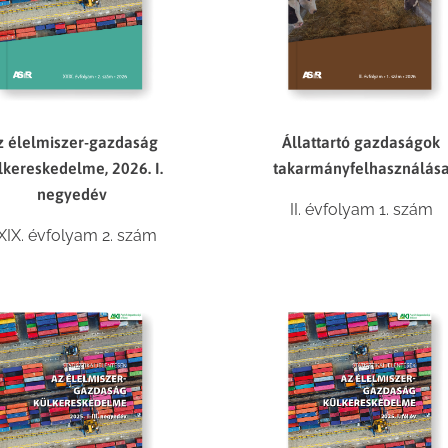
Állattartó gazdaságok
z élelmiszer-gazdaság
takarmányfelhasználás
lkereskedelme, 2026. I.
negyedév
II. évfolyam 1. szám
XIX. évfolyam 2. szám