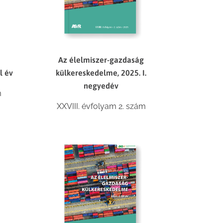
Az élelmiszer-gazdaság
l év
külkereskedelme, 2025. I.
negyedév
m
XXVIII. évfolyam 2. szám