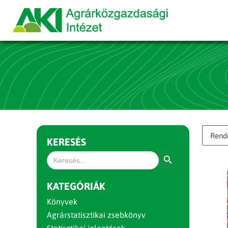
KERESÉS
Search Button
Search
for:
KATEGÓRIÁK
Könyvek
Agrárstatisztikai zsebkönyv