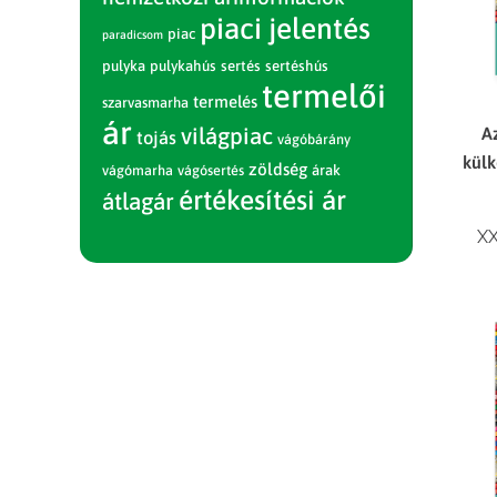
piaci jelentés
piac
paradicsom
pulyka
pulykahús
sertés
sertéshús
termelői
termelés
szarvasmarha
ár
A
világpiac
tojás
vágóbárány
külk
zöldség
vágómarha
vágósertés
árak
értékesítési ár
átlagár
XX