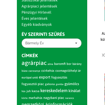
Statisztikai jelentések
Agrárpiaci jelentések
Pénzügyi Hírlevél
Éves jelentések
Egyéb kiadványok
A
ÉV SZERINTI SZŰRÉS
kü
Bármely Év
CÍMKÉK
X
agrárpiac
baromfi
bor
bárány
alma
csirkehús
csomagolóhelyi ár
búza
cseresznye
export
fogyasztás
európai unió
gyümölcs
fogyasztói piac
gabona
gomba
kereskedelem
kínálat
juh
kacsa
hús
nagybani piac
marhahús
körte
narancs
nemzetközi árinformációk