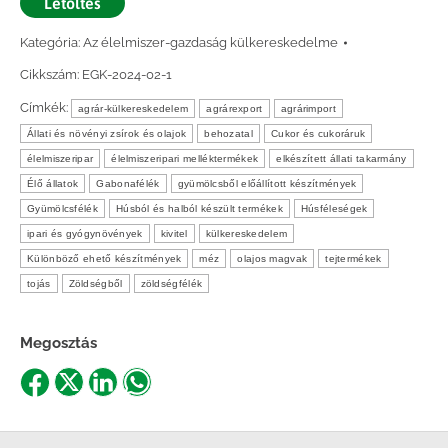
Letöltés
Kategória:
Az élelmiszer-gazdaság külkereskedelme
Cikkszám:
EGK-2024-02-1
Címkék:
agrár-külkereskedelem
agrárexport
agrárimport
Állati és növényi zsírok és olajok
behozatal
Cukor és cukoráruk
élelmiszeripar
élelmiszeripari melléktermékek
elkészített állati takarmány
Élő állatok
Gabonafélék
gyümölcsből előállított készítmények
Gyümölcsfélék
Húsból és halból készült termékek
Húsféleségek
ipari és gyógynövények
kivitel
külkereskedelem
Különböző ehető készítmények
méz
olajos magvak
tejtermékek
tojás
Zöldségből
zöldségfélék
Megosztás
Share
Share
Share
Share
on
on
on
on