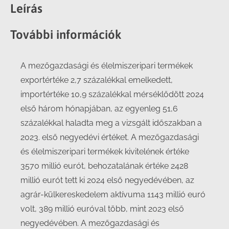
Facebook
X
LinkedIn
WhatsApp
Leírás
További információk
A mezőgazdasági és élelmiszeripari termékek
exportértéke 2,7 százalékkal emelkedett,
importértéke 10,9 százalékkal mérséklődött 2024
első három hónapjában, az egyenleg 51,6
százalékkal haladta meg a vizsgált időszakban a
2023. első negyedévi értéket. A mezőgazdasági
és élelmiszeripari termékek kivitelének értéke
3570 millió eurót, behozatalának értéke 2428
millió eurót tett ki 2024 első negyedévében, az
agrár-külkereskedelem aktívuma 1143 millió euró
volt, 389 millió euróval több, mint 2023 első
negyedévében. A mezőgazdasági és