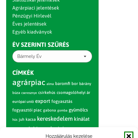
Agrárpiaci jelentések
Pénzügyi Hírlevél
Éves jelentések
Egyéb kiadványok
ÉV SZERINTI SZŰRÉS
Bármely Év
CÍMKÉK
agrárpiac
baromfi
bor
bárány
alma
csirkehús
csomagolóhelyi ár
búza
cseresznye
export
fogyasztás
európai unió
gyümölcs
fogyasztói piac
gabona
gomba
kereskedelem
kínálat
juh
kacsa
hús
nagybani piac
marhahús
körte
narancs
Hozzájárulás kezelése
nemzetközi árinformációk