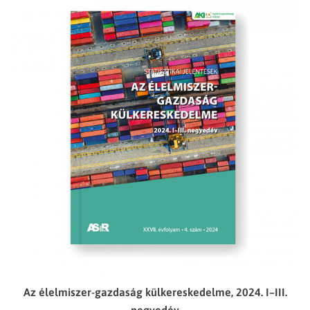
Az élelmiszer-gazdaság külkereskedelme, 2024. I–III.
negyedév