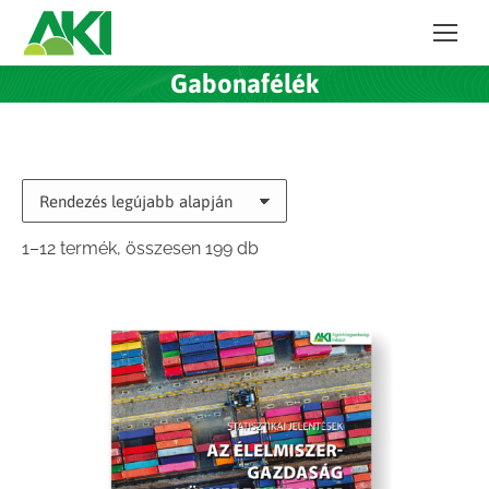
Gabonafélék
Sorted
1–12 termék, összesen 199 db
by
latest