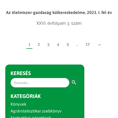
Az élelmiszer-gazdaság külkereskedelme, 2023. I. fél év
XXVI. évfolyam 3. szám
1
2
3
4
5
…
17
→
KERESÉS
Search Button
Search
for:
KATEGÓRIÁK
Könyvek
Agrárstatisztikai zsebkönyv
Statisztikai jelentések