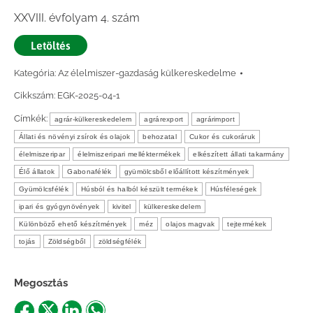
XXVIII. évfolyam 4. szám
Letöltés
Kategória:
Az élelmiszer-gazdaság külkereskedelme
Cikkszám:
EGK-2025-04-1
Címkék:
agrár-külkereskedelem
agrárexport
agrárimport
Állati és növényi zsírok és olajok
behozatal
Cukor és cukoráruk
élelmiszeripar
élelmiszeripari melléktermékek
elkészített állati takarmány
Élő állatok
Gabonafélék
gyümölcsből előállított készítmények
Gyümölcsfélék
Húsból és halból készült termékek
Húsféleségek
ipari és gyógynövények
kivitel
külkereskedelem
Különböző ehető készítmények
méz
olajos magvak
tejtermékek
tojás
Zöldségből
zöldségfélék
Megosztás