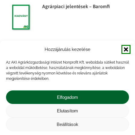
Agrárpiaci jelentések – Baromfi
Agrárpiaci jelentések – Baromfi
Hozzájárulás kezelése
Az AKI Agrárközgazdasági Intézet Nonprofit Kft. weboldala sütiket használ
a weboldal működtetése, használatának megkönnyítése, a weboldalon
végzett tevékenység nyomon követése és releváns ajánlatok
megjelenítése érdekében.
Agrárpiaci jelentések – Baromfi
Elfogadom
Elutasítom
Beállítások
Agrárpiaci jelentések – Baromfi