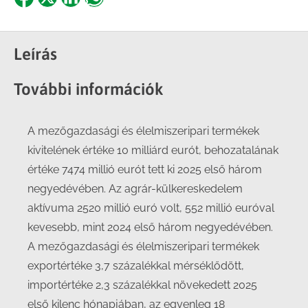
Share
Share
Share
Share
on
on
on
on
Facebook
X
LinkedIn
WhatsApp
Leírás
További információk
A mezőgazdasági és élelmiszeripari termékek
kivitelének értéke 10 milliárd eurót, behozatalának
értéke 7474 millió eurót tett ki 2025 első három
negyedévében. Az agrár-külkereskedelem
aktívuma 2520 millió euró volt, 552 millió euróval
kevesebb, mint 2024 első három negyedévében.
A mezőgazdasági és élelmiszeripari termékek
exportértéke 3,7 százalékkal mérséklődött,
importértéke 2,3 százalékkal növekedett 2025
első kilenc hónapjában, az egyenleg 18