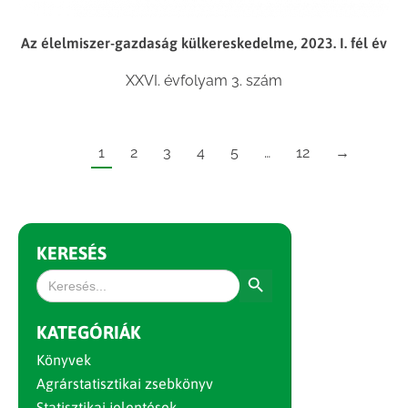
Az élelmiszer-gazdaság külkereskedelme, 2023. I. fél év
XXVI. évfolyam 3. szám
1
2
3
4
5
…
12
→
KERESÉS
Search Button
Search
for:
KATEGÓRIÁK
Könyvek
Agrárstatisztikai zsebkönyv
Statisztikai jelentések