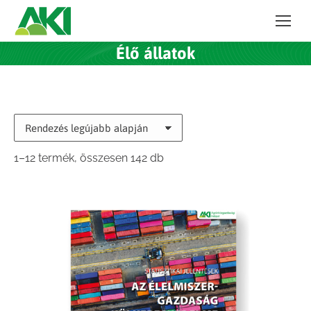
Élő állatok
Sorted
1–12 termék, összesen 142 db
by
latest