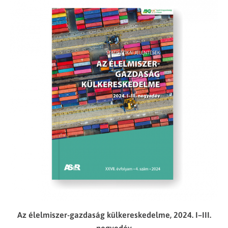
Az élelmiszer-gazdaság külkereskedelme, 2024. I–III.
negyedév