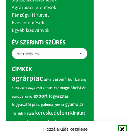
Agrárpiaci jelentések
Pénzügyi Hírlevél
Éves jelentések
Egyéb kiadványok
ÉV SZERINTI SZŰRÉS
Bármely Év
CÍMKÉK
agrárpiac
baromfi
bor
bárány
alma
csirkehús
csomagolóhelyi ár
búza
cseresznye
export
fogyasztás
európai unió
gyümölcs
fogyasztói piac
gabona
gomba
kereskedelem
kínálat
juh
kacsa
hús
nagybani piac
marhahús
körte
narancs
Hozzájárulás kezelése
nemzetközi árinformációk