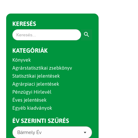
KERESÉS
Search Button
Search
for:
KATEGÓRIÁK
Könyvek
Agrárstatisztikai zsebkönyv
Statisztikai jelentések
Agrárpiaci jelentések
Pénzügyi Hírlevél
Éves jelentések
Egyéb kiadványok
ÉV SZERINTI SZŰRÉS
Bármely Év