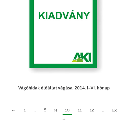
Vágóhidak élőállat vágása, 2014. I–VI. hónap
←
1
…
8
9
10
11
12
…
23
→