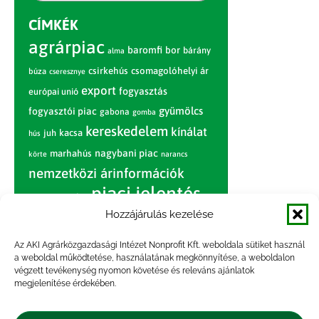
CÍMKÉK
agrárpiac
baromfi
bor
bárány
alma
csirkehús
csomagolóhelyi ár
búza
cseresznye
export
fogyasztás
európai unió
gyümölcs
fogyasztói piac
gabona
gomba
kereskedelem
kínálat
juh
kacsa
hús
nagybani piac
marhahús
körte
narancs
nemzetközi árinformációk
piaci jelentés
piac
paradicsom
Hozzájárulás kezelése
pulyka
pulykahús
sertés
sertéshús
termelői
termelés
szarvasmarha
Az AKI Agrárközgazdasági Intézet Nonprofit Kft. weboldala sütiket használ
ár
a weboldal működtetése, használatának megkönnyítése, a weboldalon
világpiac
tojás
vágóbárány
végzett tevékenység nyomon követése és releváns ajánlatok
zöldség
megjelenítése érdekében.
vágómarha
vágósertés
árak
értékesítési ár
átlagár