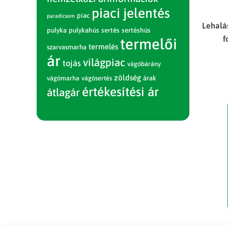
piaci jelentés
piac
paradicsom
Lehalá
pulyka
pulykahús
sertés
sertéshús
f
termelői
termelés
szarvasmarha
ár
világpiac
tojás
vágóbárány
zöldség
vágómarha
vágósertés
árak
értékesítési ár
átlagár