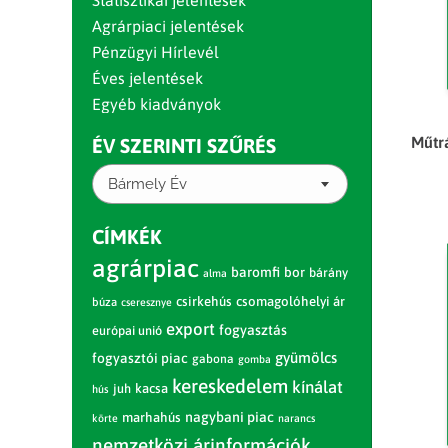
Statisztikai jelentések
Agrárpiaci jelentések
Pénzügyi Hírlevél
Éves jelentések
Egyéb kiadványok
Műtrá
ÉV SZERINTI SZŰRÉS
Bármely Év
CÍMKÉK
agrárpiac
baromfi
bor
bárány
alma
csirkehús
csomagolóhelyi ár
búza
cseresznye
export
fogyasztás
európai unió
gyümölcs
fogyasztói piac
gabona
gomba
kereskedelem
kínálat
juh
kacsa
hús
nagybani piac
marhahús
körte
narancs
nemzetközi árinformációk