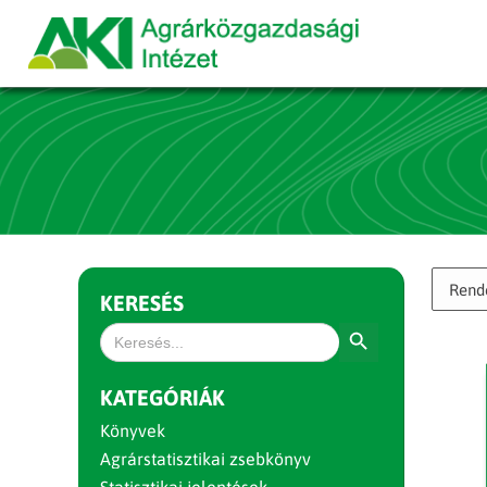
KERESÉS
Search Button
Search
for:
KATEGÓRIÁK
Könyvek
Agrárstatisztikai zsebkönyv