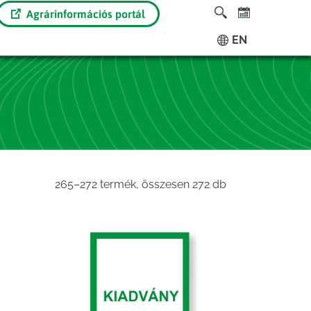
Agrárinformációs portál
EN
Sorted
265–272 termék, összesen 272 db
by
latest