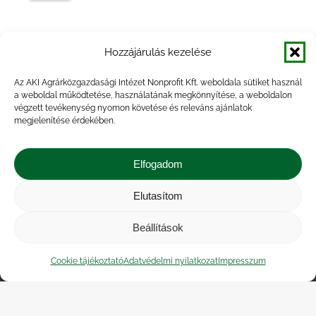
Jelentés a 2006. évi halászatról –
Hozzájárulás kezelése
Gazdálkodási forma szerint
Az AKI Agrárközgazdasági Intézet Nonprofit Kft. weboldala sütiket használ
a weboldal működtetése, használatának megkönnyítése, a weboldalon
végzett tevékenység nyomon követése és releváns ajánlatok
megjelenítése érdekében.
Lehalászás jelentés (megyesoros
bontásban) 2013. év
Elfogadom
Elutasítom
Beállítások
Impresszum
|
Kapcsolat
|
Jogi nyilatkozat
|
Közérdekű adatok
|
Adatvédelmi nyilatkozat
|
Cookie tájékoztató
Adatvédelmi nyilatkozat
Impresszum
Akadálymentesítési nyilatkozat
|
Cookie
tájékoztató