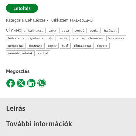
Letöltés
Kategória:
Lehalászás
Cikkszám:
HAL-2014-GF
Címkék:
afrikai harcsa
amur
busa
compó
csuka
halászat
halászatban foglalkoztatottak
harcsa
intenzív haltermelés
lehalászás
nemes hal
pisztráng
ponty
süllő
tógazdaság
tokféle
tóterületi adatok
vadhal
Megosztás
Share
Share
Share
Share
on
on
on
on
Facebook
X
LinkedIn
WhatsApp
Leírás
További információk