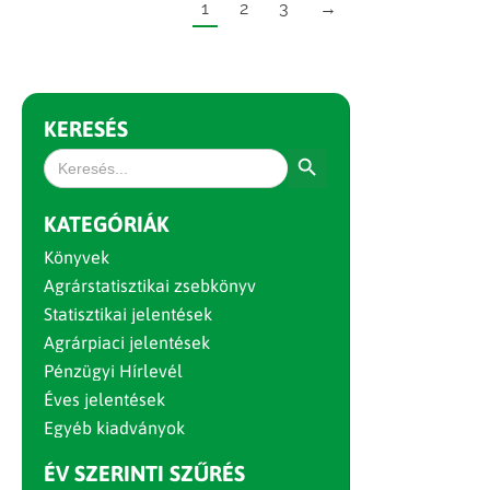
1
2
3
→
KERESÉS
Search Button
Search
for:
KATEGÓRIÁK
Könyvek
Agrárstatisztikai zsebkönyv
Statisztikai jelentések
Agrárpiaci jelentések
Pénzügyi Hírlevél
Éves jelentések
Egyéb kiadványok
ÉV SZERINTI SZŰRÉS