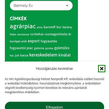
Bármely Év
CÍMKÉK
agrárpiac
baromfi
bor
bárány
alma
csirkehús
csomagolóhelyi ár
búza
cseresznye
export
fogyasztás
európai unió
gyümölcs
fogyasztói piac
gabona
gomba
kereskedelem
kínálat
juh
kacsa
hús
nagybani piac
marhahús
körte
narancs
Hozzájárulás kezelése
nemzetközi árinformációk
piaci jelentés
piac
paradicsom
Az AKI Agrárközgazdasági Intézet Nonprofit Kft. weboldala sütiket használ
a weboldal működtetése, használatának megkönnyítése, a weboldalon
pulyka
pulykahús
sertés
sertéshús
végzett tevékenység nyomon követése és releváns ajánlatok
termelői
termelés
megjelenítése érdekében.
szarvasmarha
ár
világpiac
tojás
vágóbárány
zöldség
Elfogadom
vágómarha
vágósertés
árak