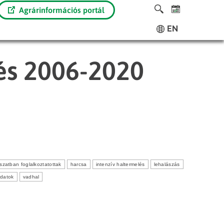
Agrárinformációs portál
EN
tés 2006-2020
szatban foglalkoztatottak
harcsa
intenzív haltermelés
lehalászás
adatok
vadhal