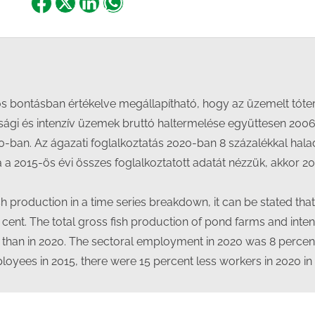
Share
Share
Share
Share
on
on
on
on
Facebook
X
LinkedIn
WhatsApp
os bontásban értékelve megállapítható, hogy az üzemelt tóter
sági és intenzív üzemek bruttó haltermelése együttesen 2006-
0-ban. Az ágazati foglalkoztatás 2020-ban 8 százalékkal hala
a a 2015-ös évi összes foglalkoztatott adatát nézzük, akkor
 production in a time series breakdown, it can be stated that 
cent. The total gross fish production of pond farms and inten
0 than in 2020. The sectoral employment in 2020 was 8 percent
ployees in 2015, there were 15 percent less workers in 2020 in 