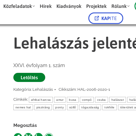
Közfeladatok
Hírek
Kiadványok
Projektek
Rólunk
KAP
ITE
Lehalászás jelen
XXVI. évfolyam 1. szám
Letöltés
Kategória:
Lehalászás
Cikkszám:
HAL-2006-2020-1
Címkék:
afrikai harcsa
amur
busa
compó
csuka
halászat
halá
nemes hal
pisztráng
ponty
süllő
tógazdaság
tokféle
tóterületi 
Megosztás