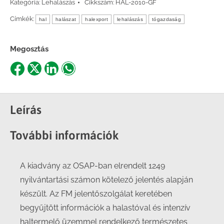
Kategória:
Lehalászás
Cikkszám:
HAL-2010-GF
Címkék:
hal
halászat
halexport
lehalászás
tógazdaság
Megosztás
Share
Share
Share
Share
on
on
on
on
Facebook
X
LinkedIn
WhatsApp
Leírás
További információk
A kiadvány az OSAP-ban elrendelt 1249
nyilvántartási számon kötelező jelentés alapján
készült. Az FM jelentőszolgálat keretében
begyűjtött információk a halastóval és intenzív
haltermelő üzemmel rendelkező természetes