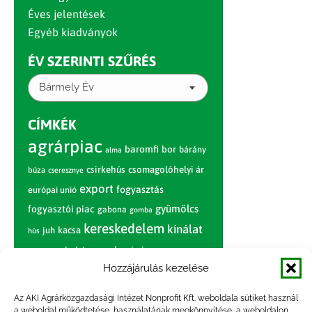
Éves jelentések
Egyéb kiadványok
ÉV SZERINTI SZŰRÉS
Bármely Év
CÍMKÉK
agrárpiac
baromfi
bor
bárány
alma
csirkehús
csomagolóhelyi ár
búza
cseresznye
export
fogyasztás
európai unió
gyümölcs
fogyasztói piac
gabona
gomba
kereskedelem
kínálat
juh
kacsa
hús
nagybani piac
marhahús
körte
narancs
nemzetközi árinformációk
Hozzájárulás kezelése
piaci jelentés
piac
paradicsom
Az AKI Agrárközgazdasági Intézet Nonprofit Kft. weboldala sütiket használ
a weboldal működtetése, használatának megkönnyítése, a weboldalon