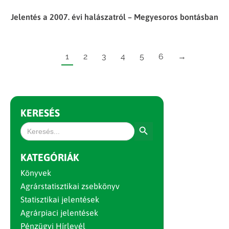
Jelentés a 2007. évi halászatról – Megyesoros bontásban
1
2
3
4
5
6
→
KERESÉS
Search Button
Search
for:
KATEGÓRIÁK
Könyvek
Agrárstatisztikai zsebkönyv
Statisztikai jelentések
Agrárpiaci jelentések
Pénzügyi Hírlevél