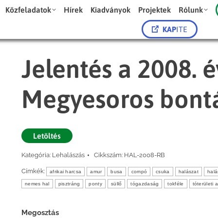
Közfeladatok
Hírek
Kiadványok
Projektek
Rólunk
KAP
ITE
Jelentés a 2008. é
Megyesoros bont
Letöltés
Kategória:
Lehalászás
Cikkszám:
HAL-2008-RB
Címkék:
afrikai harcsa
amur
busa
compó
csuka
halászat
halá
nemes hal
pisztráng
ponty
süllő
tógazdaság
tokféle
tóterületi 
Megosztás