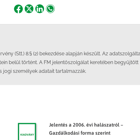
Share
Share
Share
Share
on
on
on
on
Facebook
X
LinkedIn
WhatsApp
törvény (Stt.) 8.§ (2) bekezdése alapján készült. Az adatszolgált
ein belül történt. A FM jelentőszolgálat keretében begyűjtött 
jogi személyek adatait tartalmazzák.
Jelentés a 2006. évi halászatról –
Gazdálkodási forma szerint