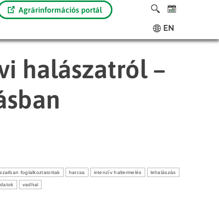
Agrárinformációs portál
EN
vi halászatról –
ásban
szatban foglalkoztatottak
harcsa
intenzív haltermelés
lehalászás
adatok
vadhal