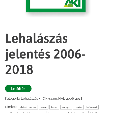
Lehalászás
jelentés 2006-
2018
Letöltés
Kategória:
Lehalászás
Cikkszám:
HAL-2006-2018
Címkék:
afrikai harcsa
amur
busa
compó
csuka
halászat