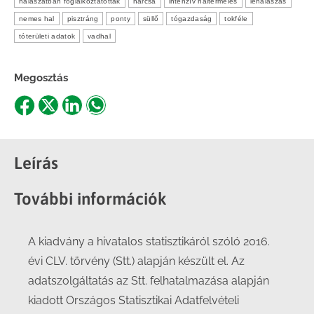
halászatban foglalkoztatottak
harcsa
intenzív haltermelés
lehalászás
nemes hal
pisztráng
ponty
süllő
tógazdaság
tokféle
tóterületi adatok
vadhal
Megosztás
Share
Share
Share
Share
on
on
on
on
Facebook
X
LinkedIn
WhatsApp
Leírás
További információk
A kiadvány a hivatalos statisztikáról szóló 2016.
évi CLV. törvény (Stt.) alapján készült el. Az
adatszolgáltatás az Stt. felhatalmazása alapján
kiadott Országos Statisztikai Adatfelvételi