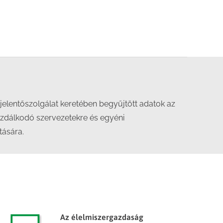
VM jelentőszolgálat keretében begyűjtött adatok az
gazdálkodó szervezetekre és egyéni
tására.
Az élelmiszergazdaság