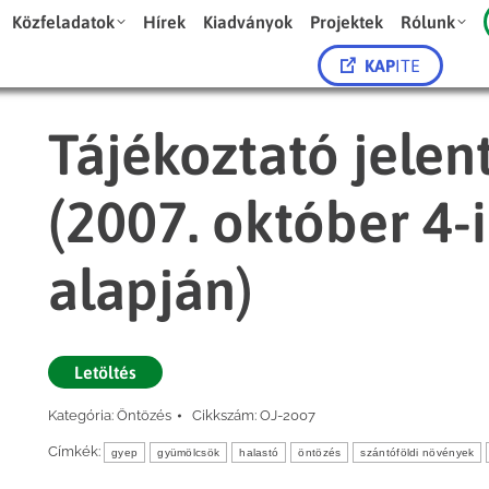
Közfeladatok
Hírek
Kiadványok
Projektek
Rólunk
KAP
ITE
Tájékoztató jelen
(2007. október 4-i
alapján)
Letöltés
Kategória:
Öntözés
Cikkszám:
OJ-2007
Címkék:
gyep
gyümölcsök
halastó
öntözés
szántóföldi növények