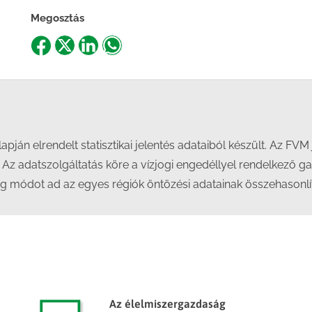
Megosztás
Share
Share
Share
Share
on
on
on
on
Facebook
X
LinkedIn
WhatsApp
lapján elrendelt statisztikai jelentés adataiból készült. Az F
t. Az adatszolgáltatás köre a vízjogi engedéllyel rendelkező 
ég módot ad az egyes régiók öntözési adatainak összehasonlí
Az élelmiszergazdaság