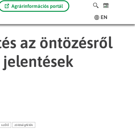
Agrárinformációs portál
EN
tés az öntözésről
 jelentések
szőlő
zöldségfélék