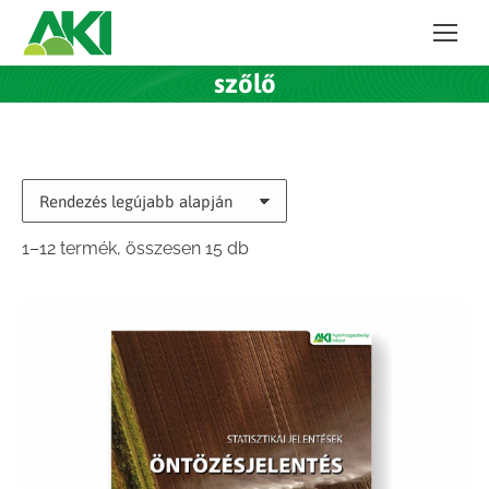
szőlő
Sorted
1–12 termék, összesen 15 db
by
latest