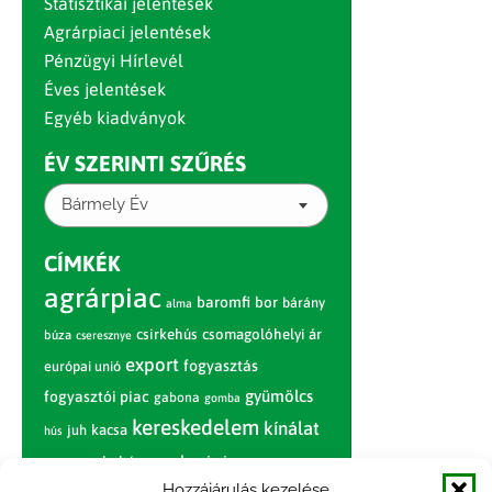
Statisztikai jelentések
Agrárpiaci jelentések
Pénzügyi Hírlevél
Éves jelentések
Egyéb kiadványok
ÉV SZERINTI SZŰRÉS
Bármely Év
CÍMKÉK
agrárpiac
baromfi
bor
bárány
alma
csirkehús
csomagolóhelyi ár
búza
cseresznye
export
fogyasztás
európai unió
gyümölcs
fogyasztói piac
gabona
gomba
kereskedelem
kínálat
juh
kacsa
hús
nagybani piac
marhahús
körte
narancs
nemzetközi árinformációk
Hozzájárulás kezelése