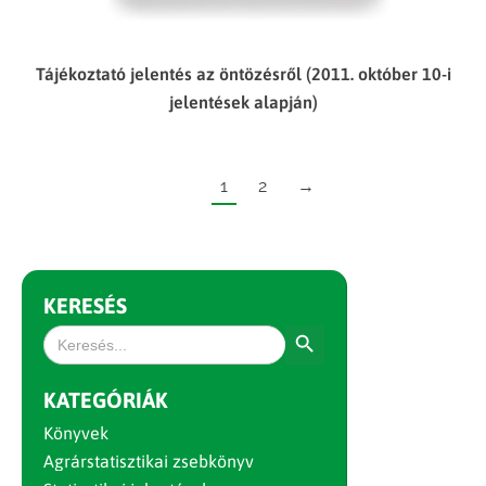
Tájékoztató jelentés az öntözésről (2011. október 10-i
jelentések alapján)
1
2
→
KERESÉS
Search Button
Search
for:
KATEGÓRIÁK
Könyvek
Agrárstatisztikai zsebkönyv