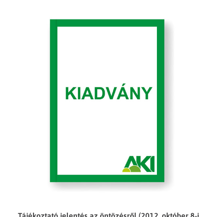
Tájékoztató jelentés az öntözésről (2012. október 8-i