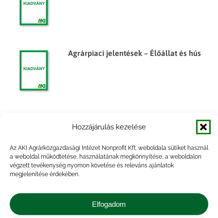
Agrárpiaci jelentések – Élőállat és hús
Agrárpiaci jelentések – Élőállat és hús
Hozzájárulás kezelése
Az AKI Agrárközgazdasági Intézet Nonprofit Kft. weboldala sütiket használ
a weboldal működtetése, használatának megkönnyítése, a weboldalon
végzett tevékenység nyomon követése és releváns ajánlatok
megjelenítése érdekében.
Vágóhidak élőállat vágása, 2015. I–III.
hónap
Elfogadom