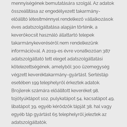
mennyiségének bemutatására szolgál. Az adatok
összeállítása az engedélyezett takarmány-
előállító létesítménnyel rendelkező vállalkozások
éves adatszolgáltatása alapján történik, a
keverőkocsit használó állattartó telepek
takarmánykeveréséről nem rendelkezünk
információval. A 2019-es évre vonatkozóan 387
adatszolgáltató tett eleget adatszolgáltatási
kötelezettségének, amelyből 300 üzemegység
végzett keveréktakarmány-gyártást. Sertéstáp
esetében 199 telephelyről érkeztek adatok.
Brojlerek számára előállított keveréket 98,
tojótyúktápot 102, pulykatápot 54, kacsatápot 49,
libatápot 39, egyéb kérődzők tápját 38, hal vagy
egyéb táp gyártást 65 telephelyről jeleztek az
adatszolgáltatók.