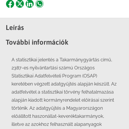
Share
Share
Share
Share
on
on
on
on
Facebook
X
LinkedIn
WhatsApp
Leírás
További információk
A statisztikai jelentés a Takarmánygyártás című,
2387-es nyilvántartási számú Országos
Statisztikai Adatfelvételi Program (OSAP)
keretében végzett adatgyűjtés alapján készült. Az
adatfelvétel a statisztikai törvény felhatalmazása
alapján kiadott kormányrendelet előírásai szerint
történik. Az adatgyűjtés a Magyarországon
előállított haszonállat-keveréktakarmányok,
illetve az azokhoz felhasznált alapanyagok