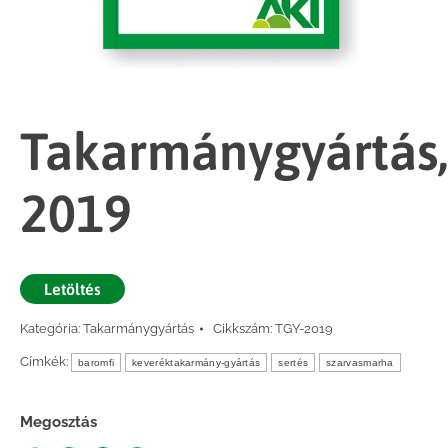
Takarmánygyártás,
2019
Letöltés
Kategória:
Takarmánygyártás
Cikkszám:
TGY-2019
Címkék:
baromfi
keveréktakarmány-gyártás
sertés
szarvasmarha
Megosztás