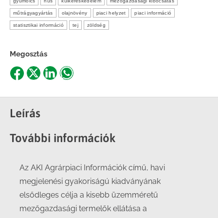
gyümölcs
hús
külkereskedelem
mezőgazdasági kibocsátás
műtrágyagyártás
olajnövény
piaci helyzet
piaci információ
statisztikai információ
tej
zöldség
Megosztás
Share
Share
Share
Share
on
on
on
on
Facebook
X
LinkedIn
WhatsApp
Leírás
További információk
Az AKI Agrárpiaci Információk című, havi
megjelenési gyakoriságú kiadványának
elsődleges célja a kisebb üzemméretű
mezőgazdasági termelők ellátása a