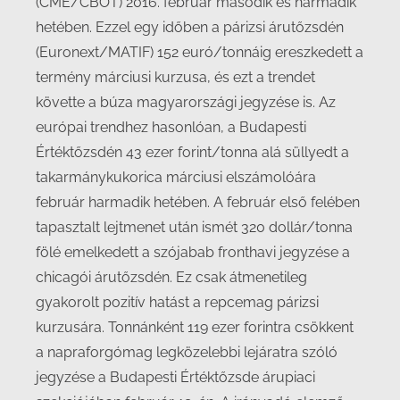
(CME/CBOT) 2016. február második és harmadik
hetében. Ezzel egy időben a párizsi árutőzsdén
(Euronext/MATIF) 152 euró/tonnáig ereszkedett a
termény márciusi kurzusa, és ezt a trendet
követte a búza magyarországi jegyzése is. Az
európai trendhez hasonlóan, a Budapesti
Értéktőzsdén 43 ezer forint/tonna alá süllyedt a
takarmánykukorica márciusi elszámolóára
február harmadik hetében. A február első felében
tapasztalt lejtmenet után ismét 320 dollár/tonna
fölé emelkedett a szójabab fronthavi jegyzése a
chicagói árutőzsdén. Ez csak átmenetileg
gyakorolt pozitív hatást a repcemag párizsi
kurzusára. Tonnánként 119 ezer forintra csökkent
a napraforgómag legközelebbi lejáratra szóló
jegyzése a Budapesti Értéktőzsde árupiaci