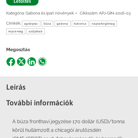
Letöltés
Kategória:
Gabona és ipari növények
Cikkszám:
APJ-GIN-2016-03
Címkék:
agrárpiac
búza
gabona
kukorica
napraforgómag
repcemag
szójabab
Megosztás
Share
Share
Share
Share
on
on
on
on
Facebook
X
LinkedIn
WhatsApp
Leírás
További információk
A búza fronthavi jegyzése 170 dollár (USD)/tonna
körül hullámzott a chicagói árutőzsdén