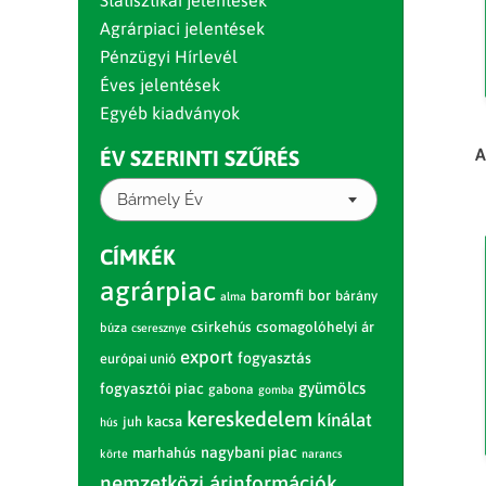
Statisztikai jelentések
Agrárpiaci jelentések
Pénzügyi Hírlevél
Éves jelentések
Egyéb kiadványok
A
ÉV SZERINTI SZŰRÉS
Bármely Év
CÍMKÉK
agrárpiac
baromfi
bor
bárány
alma
csirkehús
csomagolóhelyi ár
búza
cseresznye
export
fogyasztás
európai unió
gyümölcs
fogyasztói piac
gabona
gomba
kereskedelem
kínálat
juh
kacsa
hús
nagybani piac
marhahús
körte
narancs
nemzetközi árinformációk