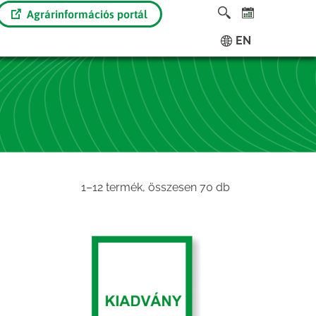
Agrárinformációs portál
EN
Sorted
1–12 termék, összesen 70 db
by
latest