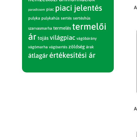
piaci jelentés
A
piac
paradicsom
pulyka
pulykahús
sertés
sertéshús
termelői
termelés
szarvasmarha
ár
világpiac
tojás
vágóbárány
zöldség
vágómarha
vágósertés
árak
értékesítési ár
átlagár
A