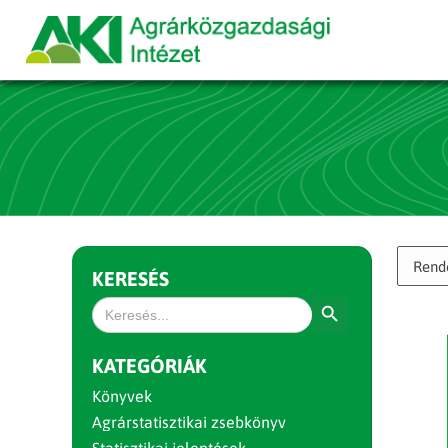
KERESÉS
Search Button
Search
for:
KATEGÓRIÁK
Könyvek
Agrárstatisztikai zsebkönyv