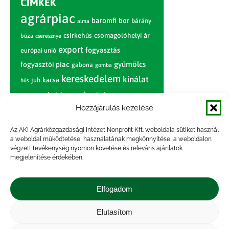
CÍMKÉK
agrárpiac
baromfi
bor
bárány
alma
csirkehús
csomagolóhelyi ár
búza
cseresznye
export
fogyasztás
európai unió
gyümölcs
fogyasztói piac
gabona
gomba
kereskedelem
kínálat
juh
kacsa
hús
nagybani piac
marhahús
körte
narancs
nemzetközi árinformációk
Hozzájárulás kezelése
piaci jelentés
piac
paradicsom
Az AKI Agrárközgazdasági Intézet Nonprofit Kft. weboldala sütiket használ
a weboldal működtetése, használatának megkönnyítése, a weboldalon
pulyka
pulykahús
sertés
sertéshús
végzett tevékenység nyomon követése és releváns ajánlatok
termelői
termelés
megjelenítése érdekében.
szarvasmarha
ár
világpiac
tojás
vágóbárány
zöldség
Elfogadom
vágómarha
vágósertés
árak
értékesítési ár
átlagár
Elutasítom