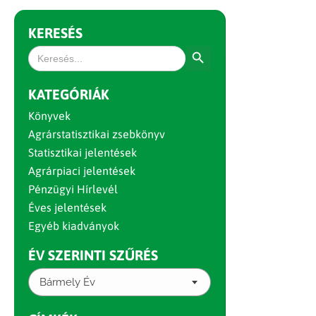
KERESÉS
Search Button
Search
for:
KATEGÓRIÁK
Könyvek
Agrárstatisztikai zsebkönyv
Statisztikai jelentések
Agrárpiaci jelentések
Pénzügyi Hírlevél
Éves jelentések
Egyéb kiadványok
ÉV SZERINTI SZŰRÉS
Bármely Év