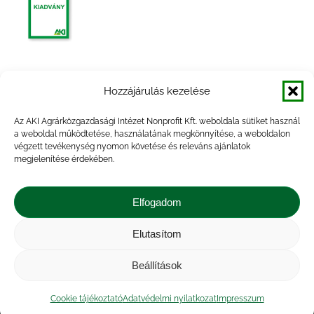
Agrárpiaci jelentések – Baromfi
Hozzájárulás kezelése
Az AKI Agrárközgazdasági Intézet Nonprofit Kft. weboldala sütiket használ
a weboldal működtetése, használatának megkönnyítése, a weboldalon
végzett tevékenység nyomon követése és releváns ajánlatok
megjelenítése érdekében.
Agrárpiaci jelentések – Baromfi
Elfogadom
Elutasítom
Beállítások
Impresszum
|
Kapcsolat
|
Jogi nyilatkozat
|
Közérdekű adatok
|
Adatvédelmi nyilatkozat
|
Cookie tájékoztató
Adatvédelmi nyilatkozat
Impresszum