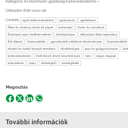
Kategória:
Az élelmiszer-gazdaság külkereskedelme
Cikkszám:
EGK-2010-08
Címkék:
agrár-külkereskedelem
agrárexport
agrárimport
Állati és növényi zsírok és olajok
behozatal
Cukor és cukoráruk
Élelmiszer-ipari melléktermékek
élelmiszeripar
elkészített állati takarmány
Élő állatok
Gabonafélék
gyümölcsből előállított készítmények
Gyümölcsfélék
Húsból és halból készült termékek
Húsféleségek
ipari és gyógynövények
kivi
külkereskedelem
Különböző ehető készítmények
méz
olajos magvak
tejtermékek
tojás
Zöldségből
zöldségfélék
Megosztás
Share
Share
Share
Share
on
on
on
on
Facebook
X
LinkedIn
WhatsApp
További információk