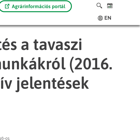
Agrárinformációs portál
EN
és a tavaszi
unkákról (2016.
tív jelentések
16-01