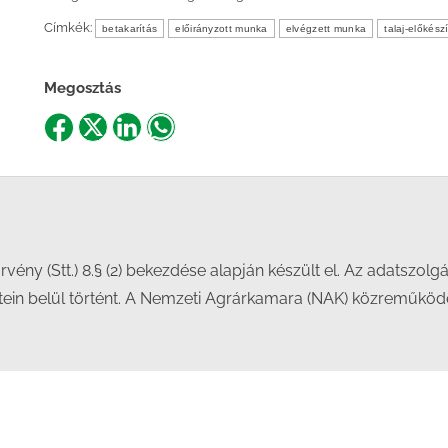
Címkék:
betakarítás
előirányzott munka
elvégzett munka
talaj-előkész
Megosztás
Share
Share
Share
Share
on
on
on
on
Facebook
X
LinkedIn
WhatsApp
örvény (Stt.) 8.§ (2) bekezdése alapján készült el. Az adatszolg
etein belül történt. A Nemzeti Agrárkamara (NAK) közreműkö