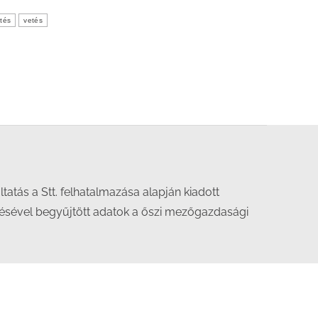
ítés
vetés
áltatás a Stt. felhatalmazása alapján kiadott
désével begyűjtött adatok a őszi mezőgazdasági