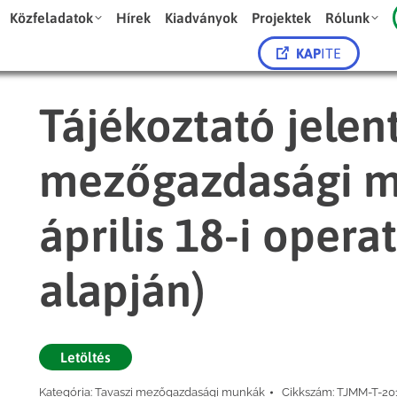
Közfeladatok
Hírek
Kiadványok
Projektek
Rólunk
KAP
ITE
Tájékoztató jelent
mezőgazdasági m
április 18-i opera
alapján)
Letöltés
Kategória:
Tavaszi mezőgazdasági munkák
Cikkszám:
TJMM-T-20