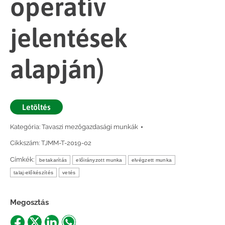
operatív
jelentések
alapján)
Letöltés
Kategória:
Tavaszi mezőgazdasági munkák
Cikkszám:
TJMM-T-2019-02
Címkék:
betakarítás
előirányzott munka
elvégzett munka
talaj-előkészítés
vetés
Megosztás