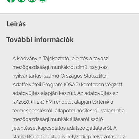
Share
Share
Share
Share
on
on
on
on
Facebook
X
LinkedIn
WhatsApp
Leírás
További információk
A kiadvány a Tájékoztató jelentés a tavaszi
mezőgazdasági munkákról című, 1253-as
nyilvántartási számú Országos Statisztikai
Adatfelvételi Program (OSAP) keretében végzett
adatgyűjtés alapján készült. Az adatgyűjtés az
5/2018. (II. 23.) FM rendelet alapján történik a
termésbecslésről, állapotminősítésről, valamint a
mezőgazdasági munkák állásáról szóló
jelentéssel kapcsolatos adatszolgáltatásról. A
statisztika célja aktuális helyzetkép felvázolása az