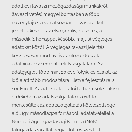
adott évi tavaszi mezőgazdasági munkákról
(tavaszi vetés) megyei bontásban a főbb
növényfajokra vonatkozóan. Tavasszal két
jelentés készül, az első (április) előzetes, a
második (1 hónappal később, május) végleges
adatokat közöl. A végleges tavaszi jelentés
készítésekor mód nyílik az előző időszak
adatainak esetenkénti felülvizsgálatára. Az
adatgyűjtés több mint 20 éve folyik, és ezalatt az
idő alatt több módosításra, illetve fejlesztésre is
sor került. Az adatszolgáltatói terhek csökkentése
érdekében az adatszolgáltatók 2018-tól
mentesültek az adatszolgáltatás kötelezettsége
alól, így másodlagos forrásból, adatátvétellel a
Nemzeti Agrárgazdasági Kamara (NAK)
falugazdászai által begyűjtött összesített