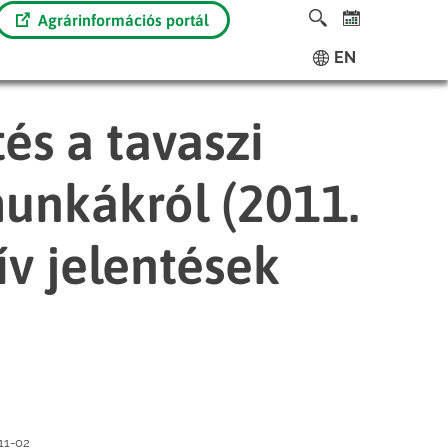
Agrárinformációs portál
EN
és a tavaszi
unkákról (2011.
ív jelentések
11-02