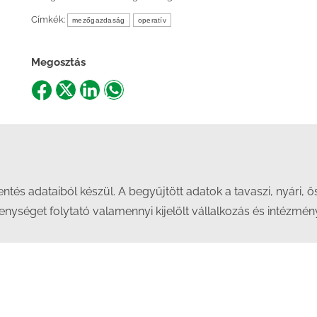
Címkék:
mezőgazdaság
operatív
Megosztás
Share
Share
Share
Share
on
on
on
on
Facebook
X
LinkedIn
WhatsApp
lentés adataiból készül. A begyűjtött adatok a tavaszi, nyár
nységet folytató valamennyi kijelölt vállalkozás és intézmény