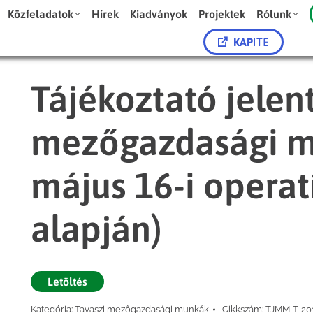
Közfeladatok
Hírek
Kiadványok
Projektek
Rólunk
KAP
ITE
Tájékoztató jelent
mezőgazdasági m
május 16-i operat
alapján)
Letöltés
Kategória:
Tavaszi mezőgazdasági munkák
Cikkszám:
TJMM-T-20