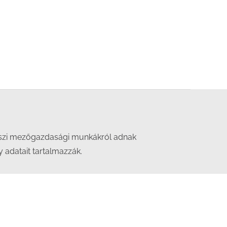
i, őszi mezőgazdasági munkákról adnak
 adatait tartalmazzák.