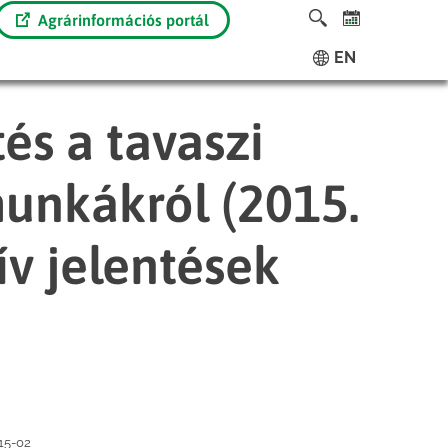
Agrárinformációs portál
EN
és a tavaszi
unkákról (2015.
ív jelentések
15-02