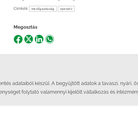
Címkék:
mezőgazdaság
operatív
Megosztás
Share
Share
Share
Share
on
on
on
on
Facebook
X
LinkedIn
WhatsApp
lentés adataiból készül. A begyűjtött adatok a tavaszi, nyár
nységet folytató valamennyi kijelölt vállalkozás és intézmény