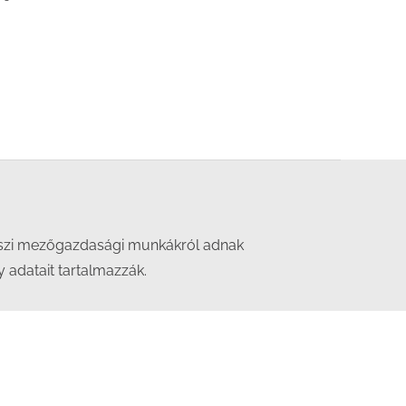
i, őszi mezőgazdasági munkákról adnak
 adatait tartalmazzák.