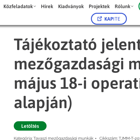
Közfeladatok
Hírek
Kiadványok
Projektek
Rólunk
KAP
ITE
Tájékoztató jelent
mezőgazdasági m
május 18-i operat
alapján)
Letöltés
Kategória:
Tavaszi mezőgazdasági munkák
Cikkszám:
TJMM-T-20