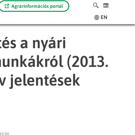
Agrárinformációs portál
EN
és a nyári
unkákról (2013.
ív jelentések
13-01