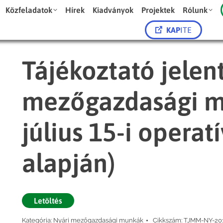
Közfeladatok
Hírek
Kiadványok
Projektek
Rólunk
KAP
ITE
Tájékoztató jelent
mezőgazdasági m
július 15-i operat
alapján)
Letöltés
Kategória:
Nyári mezőgazdasági munkák
Cikkszám:
TJMM-NY-20