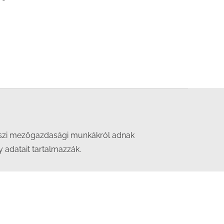
i, őszi mezőgazdasági munkákról adnak
 adatait tartalmazzák.