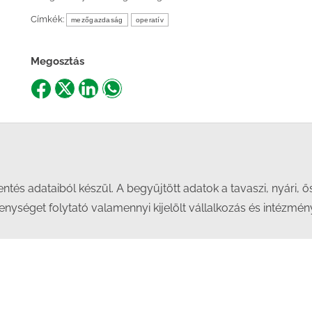
Címkék:
mezőgazdaság
operatív
Megosztás
Share
Share
Share
Share
on
on
on
on
Facebook
X
LinkedIn
WhatsApp
lentés adataiból készül. A begyűjtött adatok a tavaszi, nyár
nységet folytató valamennyi kijelölt vállalkozás és intézmény