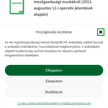
mezőgazdasági munkákról (2013.
augusztus 12-i operatív jelentések
alapján)
Tájékoztató jelentés az őszi
Hozzájárulás kezelése
mezőgazdasági munkákról (2014.
október 13-i operatív jelentések
Az AKI Agrárközgazdasági Intézet Nonprofit Kft. weboldala sütiket használ
alapján)
a weboldal működtetése, használatának megkönnyítése, a weboldalon
végzett tevékenység nyomon követése és releváns ajánlatok
megjelenítése érdekében.
Tájékoztató jelentés az őszi
mezőgazdasági munkákról (2015.
Elfogadom
október 19-i operatív jelentések
alapján)
Elutasítom
Beállítások
Impresszum
|
Kapcsolat
|
Jogi nyilatkozat
|
Közérdekű adatok
|
Adatvédelmi nyilatkozat
|
Cookie tájékoztató
Adatvédelmi nyilatkozat
Impresszum