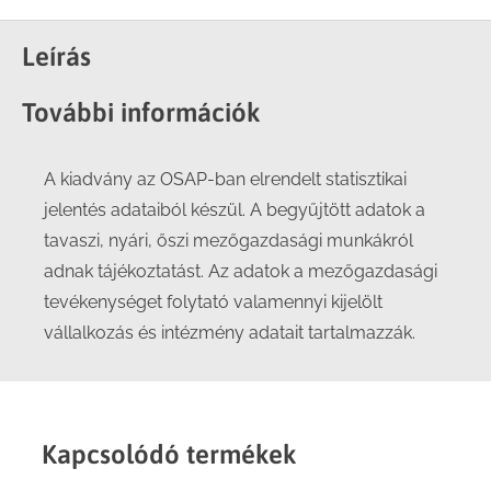
on
on
on
on
Facebook
X
LinkedIn
WhatsApp
Leírás
További információk
A kiadvány az OSAP-ban elrendelt statisztikai
jelentés adataiból készül. A begyűjtött adatok a
tavaszi, nyári, őszi mezőgazdasági munkákról
adnak tájékoztatást. Az adatok a mezőgazdasági
tevékenységet folytató valamennyi kijelölt
vállalkozás és intézmény adatait tartalmazzák.
Kapcsolódó termékek