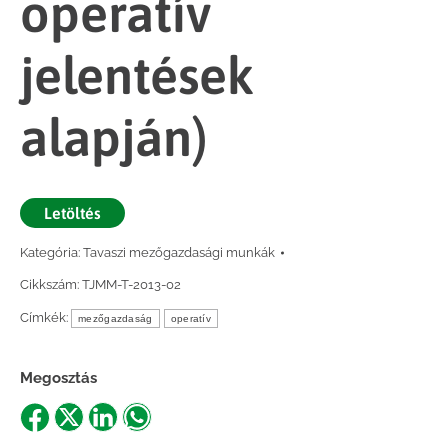
operatív
jelentések
alapján)
Letöltés
Kategória:
Tavaszi mezőgazdasági munkák
Cikkszám:
TJMM-T-2013-02
Címkék:
mezőgazdaság
operatív
Megosztás
Share
Share
Share
Share