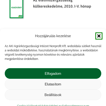
Az élelmiszergazdaság
külkereskedelme, 2010. I-V. hónap
Tájékoztató jelentés az öntözésről
Hozzájárulás kezelése
(2009. október 5-i jelentések alapján)
Az AKI Agrárközgazdasági Intézet Nonprofit Kft. weboldala sütiket használ
a weboldal működtetése, használatának megkönnyítése, a weboldalon
végzett tevékenység nyomon követése és releváns ajánlatok
megjelenítése érdekében.
Tájékoztató jelentés az öntözésről
(2011. október 10-i jelentések alapján)
Elfogadom
Elutasítom
Beállítások
Impresszum
|
Kapcsolat
|
Jogi nyilatkozat
|
Közérdekű adatok
|
Adatvédelmi nyilatkozat
|