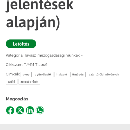
jelentések
alapján)
Letöltés
Kategória:
Tavaszi mezőgazdasági munkák
Cikkszám:
TJMM-T-2006
Címkék:
gyep
gyümölcsök
halastó
öntözés
szántóföldi növények
szőlő
zöldségfélék
Megosztás
Share
Share
Share
Share
on
on
on
on