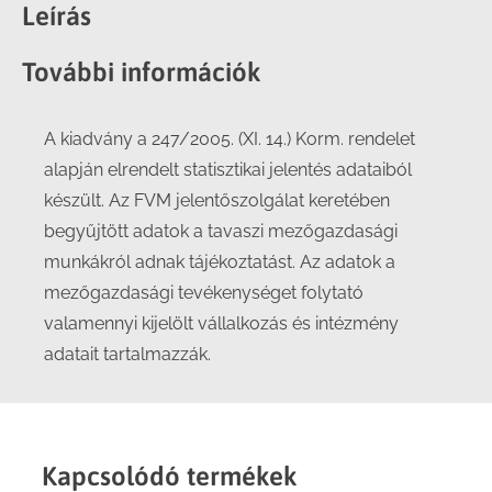
Facebook
X
LinkedIn
WhatsApp
Leírás
További információk
A kiadvány a 247/2005. (XI. 14.) Korm. rendelet
alapján elrendelt statisztikai jelentés adataiból
készült. Az FVM jelentőszolgálat keretében
begyűjtött adatok a tavaszi mezőgazdasági
munkákról adnak tájékoztatást. Az adatok a
mezőgazdasági tevékenységet folytató
valamennyi kijelölt vállalkozás és intézmény
adatait tartalmazzák.
Kapcsolódó termékek