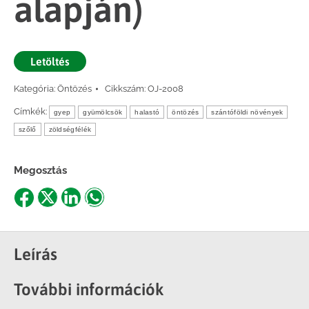
alapján)
Letöltés
Kategória:
Öntözés
Cikkszám:
OJ-2008
Címkék:
gyep
gyümölcsök
halastó
öntözés
szántóföldi növények
szőlő
zöldségfélék
Megosztás
Share
Share
Share
Share
on
on
on
on
Facebook
X
LinkedIn
WhatsApp
Leírás
További információk