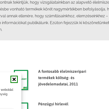
nak tekintjük, hogy vizsgálatainkban az alapvető élelmisze
tésbe vonható termékek körét nagymértékben befolyásolja, h
tkozva) annak ellenére, hogy számításainkhoz, elemzéseinkhez 
im információkat publikálunk. Ezúton fejezzük ki köszönetünke
n.
A fontosabb élelmiszeripari
termékek költség- és
jövedelemadatai, 2011
a weboldal
nység
Pénzügyi hírlevél