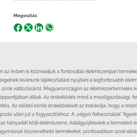
Megosztás
Share
Share
Share
Share
on
on
on
on
Facebook
X
LinkedIn
WhatsApp
 az évben is közreadjuk a fontosabb élelmiszeripari termék
egeinek kívánunk tájékoztatást nyújtani a legfontosabb élelm
en azok változásáról. Magyarországon az élelmiszertermelés ké
éppontjában álltak. Az érdeklődés mind a mezőgazdasági, fel
lentős. Az előbbi körök érdeklődését az indokolja, hogy a 
gozás után jut a fogyasztókhoz. A „végső felhasználók” figyelm
 hányadát költi élelmiszerre. Adatgyűjtéseink a termelést és 
egymással összevethető termékeket, pontosabban azok előáll