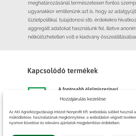
meghatározásánál természetesen fontos szempont
ugyanakkor említenünk azt is, hogy az adatgyűj
(üzletpolitikai, tulajdonosi stb. érdekekre hiva
aggregált adatokat használunk fel, illetve anon
nélkülözhetetlen volt e kiadvány összeállításába
Kapcsolódó termékek
A fontosabb élelmiszeripari
termékek költség- és
Hozzájárulás kezelése
jövedelemadatai, 2012
Az AKI Agrárközgazdasági Intézet Nonprofit Kft. weboldala sütiket használ 
működtetése, használatának megkönnyítése, a weboldalon végzett tevéke
nyomon követése és releváns ajánlatok megjelenítése érdekében.
Az élelmiszergazdaság