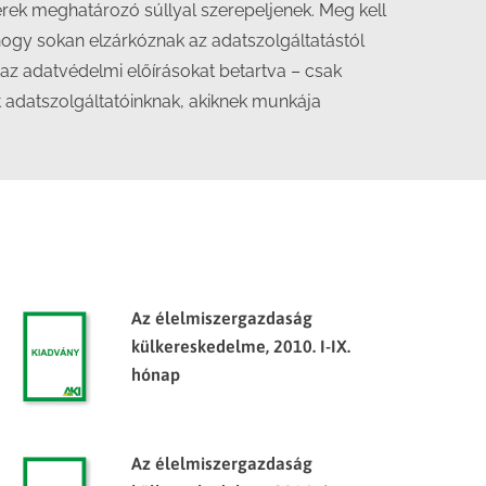
rek meghatározó súllyal szerepeljenek. Meg kell
ogy sokan elzárkóznak az adatszolgáltatástól
– az adatvédelmi előírásokat betartva – csak
t adatszolgáltatóinknak, akiknek munkája
Az élelmiszergazdaság
külkereskedelme, 2010. I-IX.
hónap
Az élelmiszergazdaság