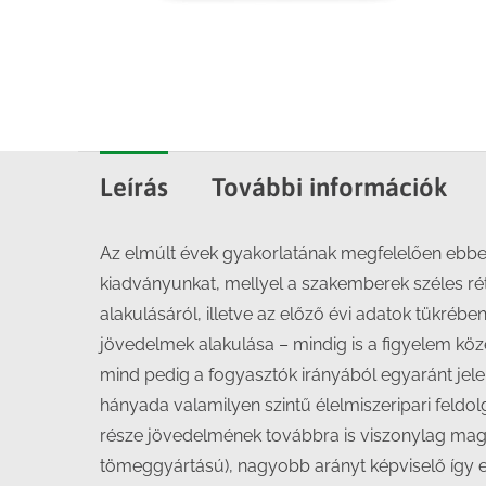
Leírás
További információk
Az elmúlt évek gyakorlatának megfelelően ebben
kiadványunkat, mellyel a szakemberek széles rét
alakulásáról, illetve az előző évi adatok tükréb
jövedelmek alakulása – mindig is a figyelem köz
mind pedig a fogyasztók irányából egyaránt je
hányada valamilyen szintű élelmiszeripari feldol
része jövedelmének továbbra is viszonylag magas
tömeggyártású), nagyobb arányt képviselő így 