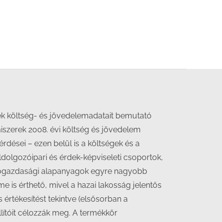
ek költség- és jövedelemadatait bemutató
iszerek 2008. évi költség és jövedelem
rdései – ezen belül is a költségek és a
dolgozóipari és érdek-képviseleti csoportok,
mezőgazdasági alapanyagok egyre nagyobb
e is érthető, mivel a hazai lakosság jelentős
értékesítést tekintve (elsősorban a
ítóit célozzák meg. A termékkör