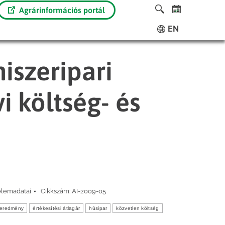
Agrárinformációs portál
EN
iszeripari
i költség- és
elemadatai
Cikkszám:
AI-2009-05
eredmény
értékesítési átlagár
húsipar
közvetlen költség