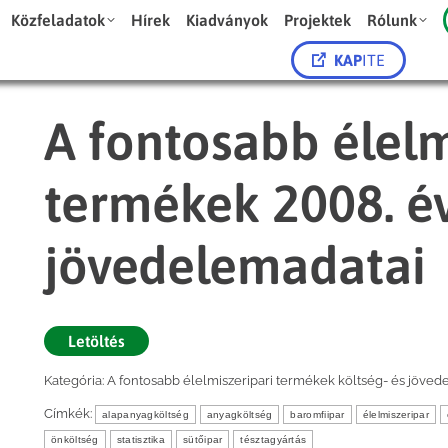
Közfeladatok
Hírek
Kiadványok
Projektek
Rólunk
KAP
ITE
A fontosabb élelm
termékek 2008. év
jövedelemadatai
Letöltés
Kategória:
A fontosabb élelmiszeripari termékek költség- és jöved
Címkék:
alapanyagköltség
anyagköltség
baromfiipar
élelmiszeripar
önköltség
statisztika
sütőipar
tésztagyártás