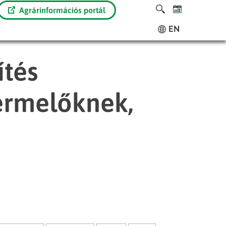
Agrárinformációs portál
EN
ítés
ermelőknek,