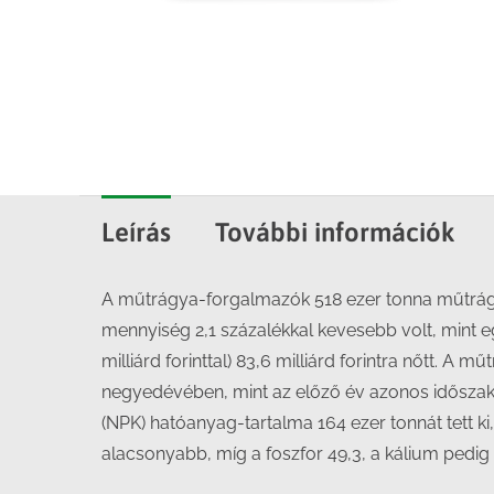
Leírás
További információk
A műtrágya-forgalmazók 518 ezer tonna műtrágyá
mennyiség 2,1 százalékkal kevesebb volt, mint e
milliárd forinttal) 83,6 milliárd forintra nőtt. 
negyedévében, mint az előző év azonos időszak
(NPK) hatóanyag-tartalma 164 ezer tonnát tett k
alacsonyabb, míg a foszfor 49,3, a kálium pedig