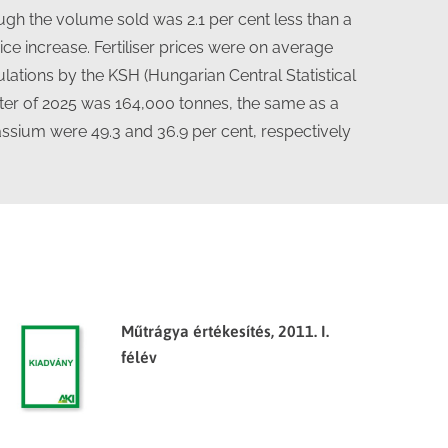
though the volume sold was 2.1 per cent less than a
price increase. Fertiliser prices were on average
culations by the KSH (Hungarian Central Statistical
rter of 2025 was 164,000 tonnes, the same as a
tassium were 49.3 and 36.9 per cent, respectively
Műtrágya értékesítés, 2011. I.
félév