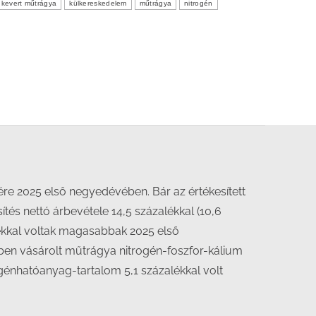
kevert műtrágya
külkereskedelem
műtrágya
nitrogén
re 2025 első negyedévében. Bár az értékesített
és nettó árbevétele 14,5 százalékkal (10,6
zalékkal voltak magasabbak 2025 első
en vásárolt műtrágya nitrogén-foszfor-kálium
ogénhatóanyag-tartalom 5,1 százalékkal volt