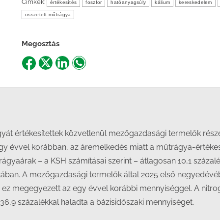
Címkék:
értékesítés
foszfor
hatóanyagsúly
kálium
kereskedelem
összetett műtrágya
Megosztás
Share
Share
Share
Share
on
on
on
on
Facebook
X
LinkedIn
WhatsApp
t értékesítettek közvetlenül mezőgazdasági termelők részé
gy évvel korábban, az áremelkedés miatt a műtrágya-értékesít
A műtrágyaárak – a KSH számításai szerint – átlagosan 10,1 szá
ában. A mezőgazdasági termelők által 2025 első negyedévéb
i, ez megegyezett az egy évvel korábbi mennyiséggel. A nitr
 36,9 százalékkal haladta a bázisidőszaki mennyiséget.