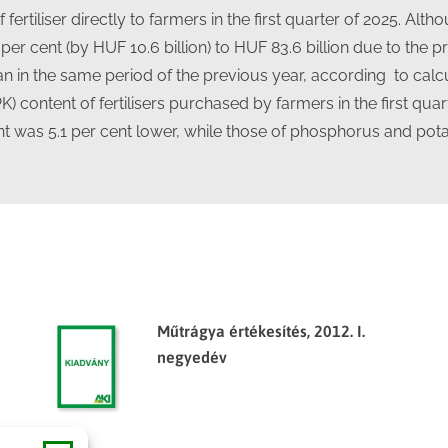
 fertiliser directly to farmers in the first quarter of 2025. Al
.5 per cent (by HUF 10.6 billion) to HUF 83.6 billion due to the 
than in the same period of the previous year, according to cal
 content of fertilisers purchased by farmers in the first qua
tent was 5.1 per cent lower, while those of phosphorus and po
Műtrágya értékesítés, 2012. I.
negyedév