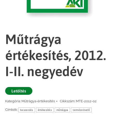
Műtrágya
értékesítés, 2012.
I-II. negyedév
Letöltés
Kategória:
Műtrágya-értékesítés
Cikkszám:
MTE-2012-02
Címkék:
beszerzés
értékesítés
műtrágya
termésnövelő