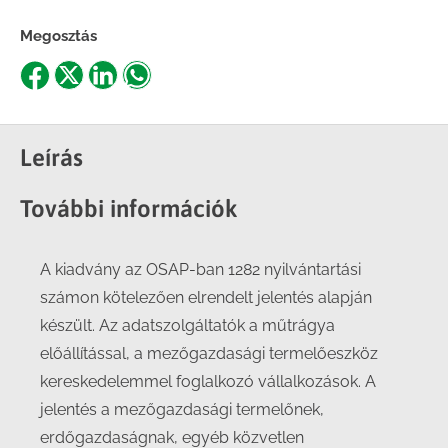
Megosztás
Share
Share
Share
Share
on
on
on
on
Facebook
X
LinkedIn
WhatsApp
Leírás
További információk
A kiadvány az OSAP-ban 1282 nyilvántartási
számon kötelezően elrendelt jelentés alapján
készült. Az adatszolgáltatók a műtrágya
előállítással, a mezőgazdasági termelőeszköz
kereskedelemmel foglalkozó vállalkozások. A
jelentés a mezőgazdasági termelőnek,
erdőgazdaságnak, egyéb közvetlen