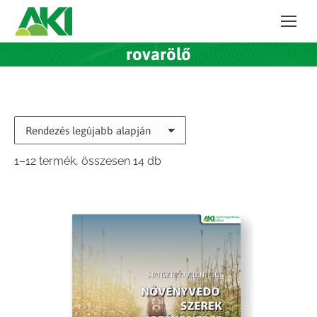
rovarölő
Sorted
1–12 termék, összesen 14 db
by
latest