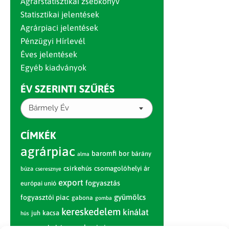
Agrárstatisztikai zsebkönyv
Statisztikai jelentések
Agrárpiaci jelentések
Pénzügyi Hírlevél
Éves jelentések
Egyéb kiadványok
ÉV SZERINTI SZŰRÉS
Bármely Év
CÍMKÉK
agrárpiac
baromfi
bor
bárány
alma
csirkehús
csomagolóhelyi ár
búza
cseresznye
export
fogyasztás
európai unió
gyümölcs
fogyasztói piac
gabona
gomba
kereskedelem
kínálat
juh
kacsa
hús
nagybani piac
marhahús
körte
narancs